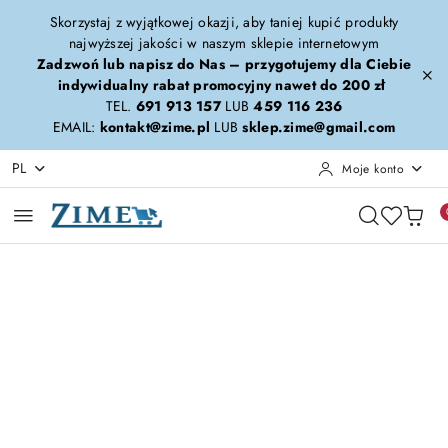
Przejdź do treści głównej
Przejdź do wyszukiwarki
Przejdź do moje konto
Przejdź do menu głównego
Przejdź do opisu produktu
Przejdź do stopki
Skorzystaj z wyjątkowej okazji, aby taniej kupić produkty
najwyższej jakości w naszym sklepie internetowym
Zadzwoń lub napisz do Nas – przygotujemy dla Ciebie
indywidualny rabat promocyjny nawet do 200 zł
TEL.
691 913 157
LUB
459 116 236
EMAIL:
kontakt@zime.pl
LUB
sklep.zime@gmail.com
PL
Moje konto