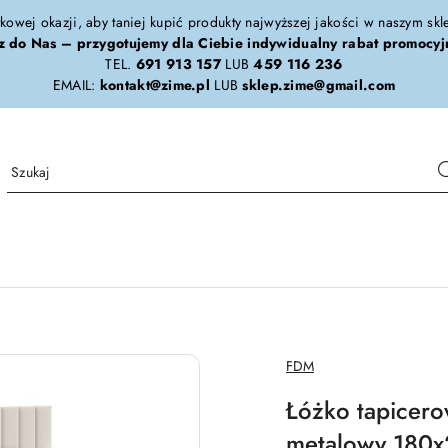
tkowej okazji, aby taniej kupić produkty najwyższej jakości w naszym sk
z do Nas – przygotujemy dla Ciebie indywidualny rabat promocyj
TEL.
691 913 157
LUB
459 116 236
EMAIL:
kontakt@zime.pl
LUB
sklep.zime@gmail.com
NAZWA
FDM
PRODUCENTA:
Łóżko tapicer
metalowy 180x