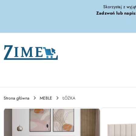
Przejdź do treści głównej
Przejdź do wyszukiwarki
Przejdź do moje konto
Przejdź do menu głównego
Przejdź do opisu produktu
Przejdź do stopki
Skorzystaj z wyją
Zadzwoń lub napis
Strona główna
MEBLE
ŁÓŻKA