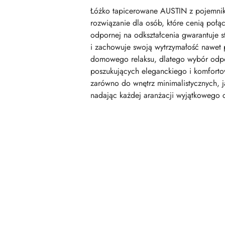
Łóżko tapicerowane AUSTIN z pojemniki
rozwiązanie dla osób, które cenią połąc
odpornej na odkształcenia gwarantuje st
i zachowuje swoją wytrzymałość nawet p
domowego relaksu, dlatego wybór odpo
poszukujących eleganckiego i komfort
zarówno do wnętrz minimalistycznych, j
nadając każdej aranżacji wyjątkowego 
Pomiń karuzelę produktów