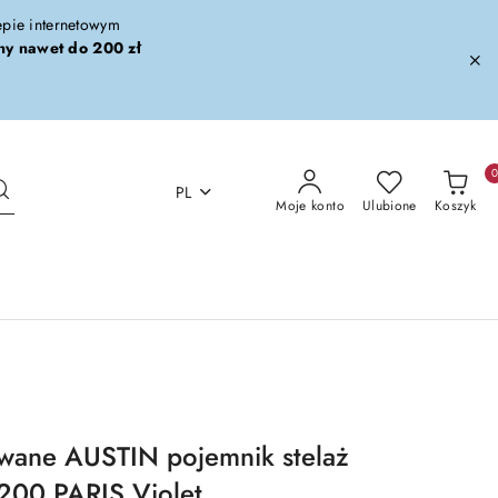
lepie internetowym
ny nawet do 200 zł
PL
Moje konto
Ulubione
Koszyk
owane AUSTIN pojemnik stelaż
200 PARIS Violet