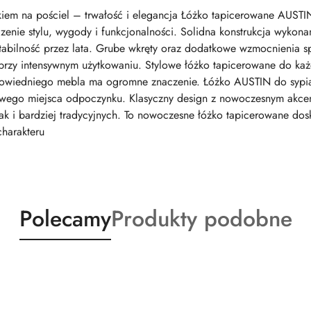
em na pościel – trwałość i elegancja Łóżko tapicerowane AUSTIN
zenie stylu, wygody i funkcjonalności. Solidna konstrukcja wykona
abilność przez lata. Grube wkręty oraz dodatkowe wzmocnienia spra
rzy intensywnym użytkowaniu. Stylowe łóżko tapicerowane do każde
wiedniego mebla ma ogromne znaczenie. Łóżko AUSTIN do sypial
owego miejsca odpoczynku. Klasyczny design z nowoczesnym akcen
ak i bardziej tradycyjnych. To nowoczesne łóżko tapicerowane dosk
charakteru
Produkty
Produkty
Polecamy
Produkty podobne
o
o
statusie:
statusie: