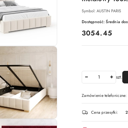
Symbol:
AUSTIN PARIS
Dostępność:
Średnia do
cena:
3054.45
Ilość
szt.
Zamówienie telefoniczne:
Dostępność
Cena przesyłki:
i
dostawa