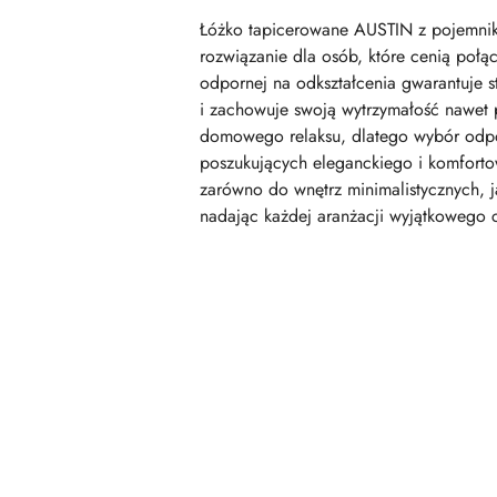
Łóżko tapicerowane AUSTIN z pojemniki
rozwiązanie dla osób, które cenią połąc
odpornej na odkształcenia gwarantuje st
i zachowuje swoją wytrzymałość nawet p
domowego relaksu, dlatego wybór odpo
poszukujących eleganckiego i komfort
zarówno do wnętrz minimalistycznych, j
nadając każdej aranżacji wyjątkowego 
Pomiń karuzelę produktów