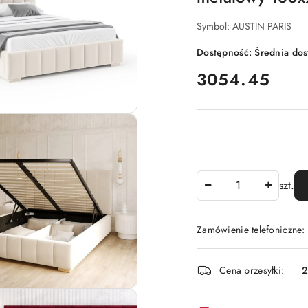
Symbol:
AUSTIN PARIS
Dostępność:
Średnia do
cena:
3054.45
Ilość
szt.
Zamówienie telefoniczne:
Dostępność
Cena przesyłki:
i
dostawa