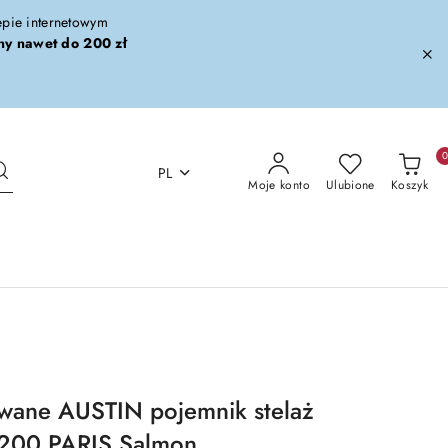
lepie internetowym
ny nawet do 200 zł
PL
Moje konto
Ulubione
Koszyk
owane AUSTIN pojemnik stelaż
200 PARIS Salmon