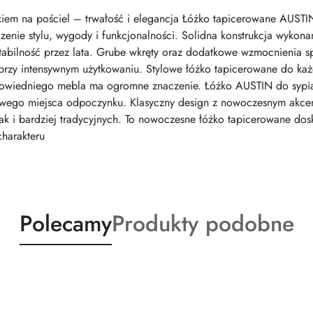
em na pościel – trwałość i elegancja Łóżko tapicerowane AUSTIN
zenie stylu, wygody i funkcjonalności. Solidna konstrukcja wykona
abilność przez lata. Grube wkręty oraz dodatkowe wzmocnienia spra
rzy intensywnym użytkowaniu. Stylowe łóżko tapicerowane do każde
wiedniego mebla ma ogromne znaczenie. Łóżko AUSTIN do sypial
owego miejsca odpoczynku. Klasyczny design z nowoczesnym akcen
ak i bardziej tradycyjnych. To nowoczesne łóżko tapicerowane dosk
charakteru
Produkty
Produkty
Polecamy
Produkty podobne
o
o
statusie:
statusie: