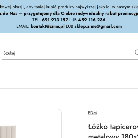
tkowej okazji, aby taniej kupić produkty najwyższej jakości w naszym sk
z do Nas – przygotujemy dla Ciebie indywidualny rabat promocyj
TEL.
691 913 157
LUB
459 116 236
EMAIL:
kontakt@zime.pl
LUB
sklep.zime@gmail.com
NAZWA
FDM
PRODUCENTA:
Łóżko tapicer
metalowy 180x