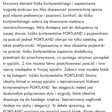
kluczowy element łóżka kontynentalnego i zapewniania
wygodę podczas snu Aby dopasować powierzchnię spania
pod własne preferencje i poprawić komfort, do łóżka
kontynentalnego zaleca się stosowanie materaca
nawierzchniowego, który dostępny jest do dokupienia na
naszej stronie. Łóżko kontynentalne PORTLAND z pojemnikiem
na pościel Jednak PORTLAND oferuje nie tylko estetykę, ale
także praktyczność. Wyposażone w dwa obszerne pojemniki
na pościel, łóżko kontynentalne zapewnia dodatkową
przestrzeń do przechowywania, co pomaga utrzymać porządek
w sypialni. Z nim możesz łatwo przechowywać pościel i inne
rzeczy niezbędne w Twojej sypialni. Zobacz inne modele łóżek
w tej kategorii. Łóżko kontynentalne PORTLAND Stwórz
idealny klimat w swojej sypialni z tapicerowanym łóżkiem
kontynentalnym PORTLAND. Ten elegancki mebel jest
doskonałym połączeniem stylu i wygody, które idealnie
dopasuje się do każdego wnętrza. Tapicerowany zagłówek
dodaje mu szyku i elegancji. To detale sprawiają, że
PORTLAND wyróżnia się spośród innych łóżek. Prosty design