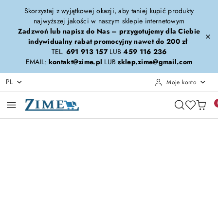
Przejdź do treści głównej
Przejdź do wyszukiwarki
Przejdź do moje konto
Przejdź do menu głównego
Przejdź do opisu produktu
Przejdź do stopki
Skorzystaj z wyjątkowej okazji, aby taniej kupić produkty
najwyższej jakości w naszym sklepie internetowym
Zadzwoń lub napisz do Nas – przygotujemy dla Ciebie
indywidualny rabat promocyjny nawet do 200 zł
TEL.
691 913 157
LUB
459 116 236
EMAIL:
kontakt@zime.pl
LUB
sklep.zime@gmail.com
PL
Moje konto