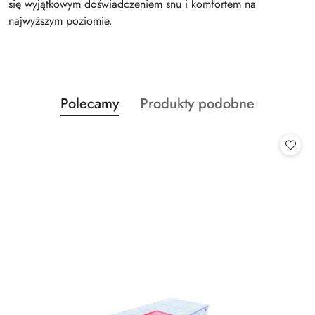
się wyjątkowym doświadczeniem snu i komfortem na
najwyższym poziomie.
Produkty
Produkty
Polecamy
Produkty podobne
Pomiń karuzelę produktów
o
o
statusie:
statusie: