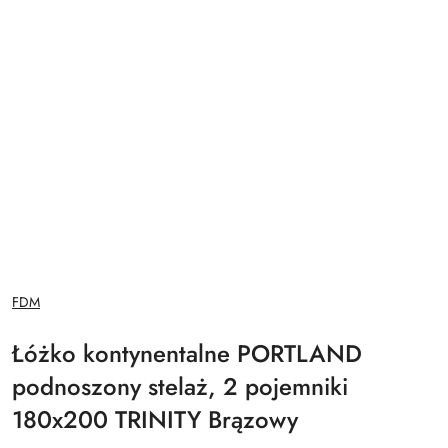
NAZWA
FDM
PRODUCENTA:
Łóżko kontynentalne PORTLAND
podnoszony stelaż, 2 pojemniki
180x200 TRINITY Brązowy