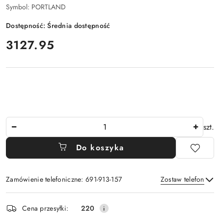
Symbol:
PORTLAND
Dostępność:
Średnia dostępność
cena:
3127.95
Ilość
szt.
Do koszyka
Zamówienie telefoniczne: 691-913-157
Zostaw telefon
Dostępność
Cena przesyłki:
220
i