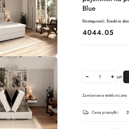
Blue
Dostępność:
Średnia do
cena:
4044.05
Ilość
szt.
Zamówienie telefoniczne:
Dostępność
Cena przesyłki:
2
i
dostawa