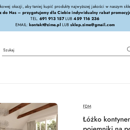
tkowej okazji, aby taniej kupić produkty najwyższej jakości w naszym sk
z do Nas – przygotujemy dla Ciebie indywidualny rabat promocyj
TEL.
691 913 157
LUB
459 116 236
EMAIL:
kontakt@zime.pl
LUB
sklep.zime@gmail.com
NAZWA
FDM
PRODUCENTA:
Łóżko kontyne
pojemniki na p