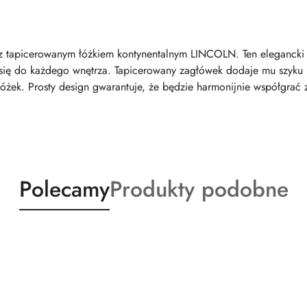
ni z tapicerowanym łóżkiem kontynentalnym LINCOLN. Ten eleganck
 się do każdego wnętrza. Tapicerowany zagłówek dodaje mu szyku i 
żek. Prosty design gwarantuje, że będzie harmonijnie współgrać z
Produkty
Produkty
Polecamy
Produkty podobne
o
o
statusie:
statusie: