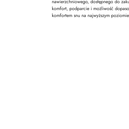
nawierzchniowego, dostępnego do zakup
komfort, podparcie i możliwość dopaso
komfortem snu na najwyższym poziomie
Pomiń karuzelę produktów