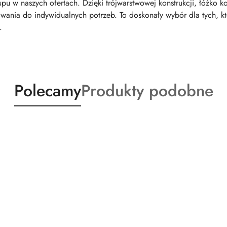
u w naszych ofertach. Dzięki trójwarstwowej konstrukcji, łóżko k
wania do indywidualnych potrzeb. To doskonały wybór dla tych, kt
.
Produkty
Produkty
Polecamy
Produkty podobne
o
o
statusie:
statusie: