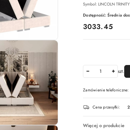
Symbol:
LINCOLN TRINITY
Dostępność:
Średnia do
cena:
3033.45
Ilość
szt.
Zamówienie telefoniczne:
Dostępność
Cena przesyłki:
i
dostawa
Więcej o produkcie