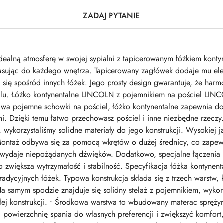
ZADAJ PYTANIE
ealną atmosferę w swojej sypialni z tapicerowanym łóżkiem kont
pasując do każdego wnętrza. Tapicerowany zagłówek dodaje mu eleg
się spośród innych łóżek. Jego prosty design gwarantuje, że har
stylu. Łóżko kontynentalne LINCOLN z pojemnikiem na pościel LINCO
wa pojemne schowki na pościel, łóżko kontynentalne zapewnia d
. Dzięki temu łatwo przechowasz pościel i inne niezbędne rzeczy.
ykorzystaliśmy solidne materiały do jego konstrukcji. Wysokiej 
Montaż odbywa się za pomocą wkrętów o dużej średnicy, co zapewni
 wydaje niepożądanych dźwięków. Dodatkowo, specjalne łączenia 
o zwiększa wytrzymałość i stabilność. Specyfikacja łóżka kontyne
radycyjnych łóżek. Typowa konstrukcja składa się z trzech warstw, 
a samym spodzie znajduje się solidny stelaż z pojemnikiem, wykon
ałej konstrukcji. • Środkowa warstwa to wbudowany materac spręż
owierzchnię spania do własnych preferencji i zwiększyć komfort,