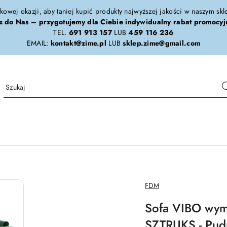
tkowej okazji, aby taniej kupić produkty najwyższej jakości w naszym sk
z do Nas – przygotujemy dla Ciebie indywidualny rabat promocyj
TEL.
691 913 157
LUB
459 116 236
EMAIL:
kontakt@zime.pl
LUB
sklep.zime@gmail.com
NAZWA
FDM
PRODUCENTA:
Sofa VIBO wym
SZTRUKS - Pud