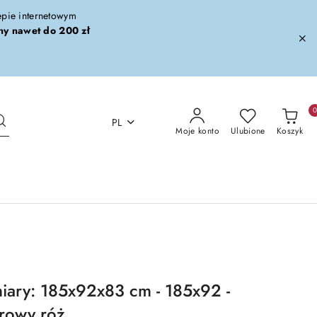
lepie internetowym
ny nawet do 200 zł
PL
Moje konto
Ulubione
Koszyk
iary: 185x92x83 cm - 185x92 -
rowy róż