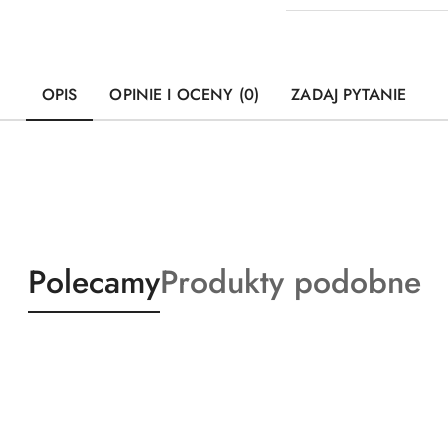
OPIS
OPINIE I OCENY (0)
ZADAJ PYTANIE
Produkty
Produkty
Polecamy
Produkty podobne
o
o
statusie:
statusie: