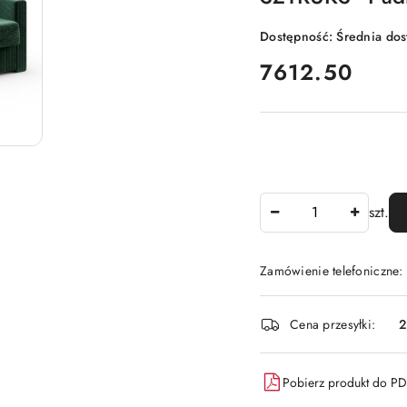
Dostępność:
Średnia do
cena:
7612.50
Ilość
szt.
Zamówienie telefoniczne:
Dostępność
Cena przesyłki:
2
i
dostawa
Pobierz produkt do P