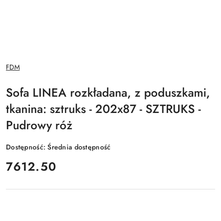
NAZWA
FDM
PRODUCENTA:
Sofa LINEA rozkładana, z poduszkami,
tkanina: sztruks - 202x87 - SZTRUKS -
Pudrowy róż
Dostępność:
Średnia dostępność
cena:
7612.50