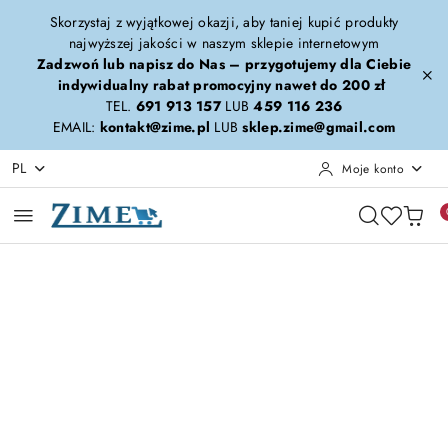
Przejdź do treści głównej
Przejdź do wyszukiwarki
Przejdź do moje konto
Przejdź do menu głównego
Przejdź do opisu produktu
Przejdź do stopki
Skorzystaj z wyjątkowej okazji, aby taniej kupić produkty
najwyższej jakości w naszym sklepie internetowym
Zadzwoń lub napisz do Nas – przygotujemy dla Ciebie
indywidualny rabat promocyjny nawet do 200 zł
TEL.
691 913 157
LUB
459 116 236
EMAIL:
kontakt@zime.pl
LUB
sklep.zime@gmail.com
PL
Moje konto