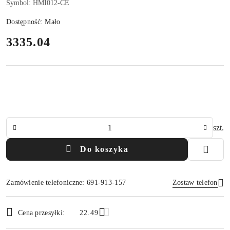
Symbol:
HMI012-CE
Dostępność:
Mało
cena:
3335.04
Ilość
szt.
Do koszyka
Zamówienie telefoniczne: 691-913-157
Zostaw telefon
Dostępność
Cena przesyłki:
22.49
i
Wyślij