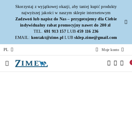
Przejdź do treści głównej
Przejdź do wyszukiwarki
Przejdź do moje konto
Przejdź do menu głównego
Przejdź do opisu produktu
Przejdź do stopki
Skorzystaj z wyjątkowej okazji, aby taniej kupić produkty
najwyższej jakości w naszym sklepie internetowym
Zadzwoń lub napisz do Nas – przygotujemy dla Ciebie
indywidualny rabat promocyjny nawet do 200 zł
TEL.
691 913 157
LUB
459 116 236
EMAIL:
kontakt@zime.pl
LUB
sklep.zime@gmail.com
PL
Moje konto