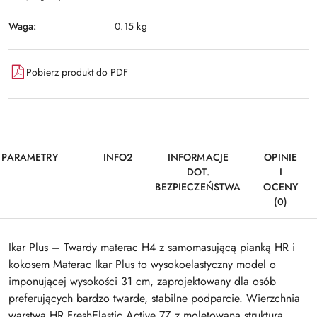
Waga:
0.15 kg
Pobierz produkt do PDF
PARAMETRY
INFO2
INFORMACJE
OPINIE
DOT.
I
BEZPIECZEŃSTWA
OCENY
(0)
Ikar Plus – Twardy materac H4 z samomasującą pianką HR i
kokosem Materac Ikar Plus to wysokoelastyczny model o
imponującej wysokości 31 cm, zaprojektowany dla osób
preferujących bardzo twarde, stabilne podparcie. Wierzchnia
warstwa HR FreshElastic Active 7Z z moletowaną strukturą