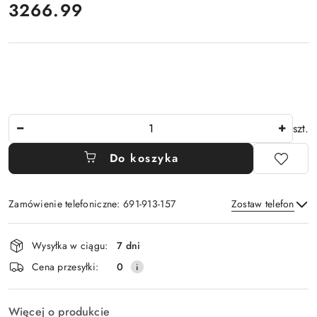
cena:
3266.99
Ilość
szt.
Do koszyka
Zamówienie telefoniczne: 691-913-157
Zostaw telefon
Dostępność
Wysyłka w ciągu:
7 dni
i
Wyślij
Cena przesyłki:
0
dostawa
Więcej o produkcie