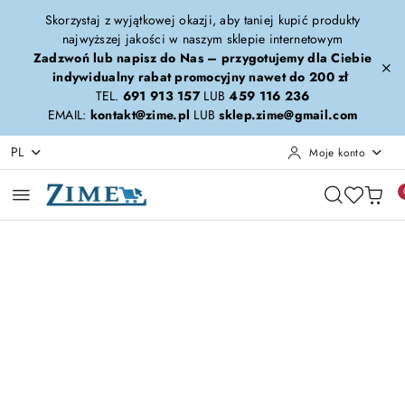
Przejdź do treści głównej
Przejdź do wyszukiwarki
Przejdź do moje konto
Przejdź do menu głównego
Przejdź do opisu produktu
Przejdź do stopki
Skorzystaj z wyjątkowej okazji, aby taniej kupić produkty
najwyższej jakości w naszym sklepie internetowym
Zadzwoń lub napisz do Nas – przygotujemy dla Ciebie
indywidualny rabat promocyjny nawet do 200 zł
TEL.
691 913 157
LUB
459 116 236
EMAIL:
kontakt@zime.pl
LUB
sklep.zime@gmail.com
PL
Moje konto