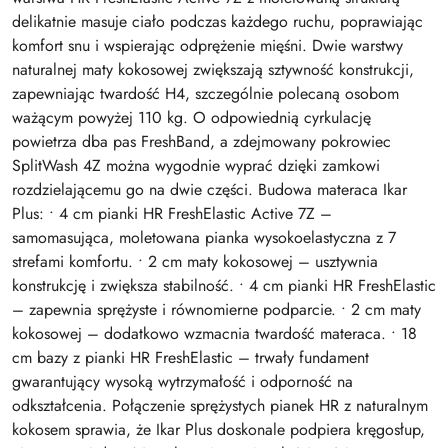
delikatnie masuje ciało podczas każdego ruchu, poprawiając
komfort snu i wspierając odprężenie mięśni. Dwie warstwy
naturalnej maty kokosowej zwiększają sztywność konstrukcji,
zapewniając twardość H4, szczególnie polecaną osobom
ważącym powyżej 110 kg. O odpowiednią cyrkulację
powietrza dba pas FreshBand, a zdejmowany pokrowiec
SplitWash 4Z można wygodnie wyprać dzięki zamkowi
rozdzielającemu go na dwie części. Budowa materaca Ikar
Plus: • 4 cm pianki HR FreshElastic Active 7Z –
samomasująca, moletowana pianka wysokoelastyczna z 7
strefami komfortu. • 2 cm maty kokosowej – usztywnia
konstrukcję i zwiększa stabilność. • 4 cm pianki HR FreshElastic
– zapewnia sprężyste i równomierne podparcie. • 2 cm maty
kokosowej – dodatkowo wzmacnia twardość materaca. • 18
cm bazy z pianki HR FreshElastic – trwały fundament
gwarantujący wysoką wytrzymałość i odporność na
odkształcenia. Połączenie sprężystych pianek HR z naturalnym
kokosem sprawia, że Ikar Plus doskonale podpiera kręgosłup,