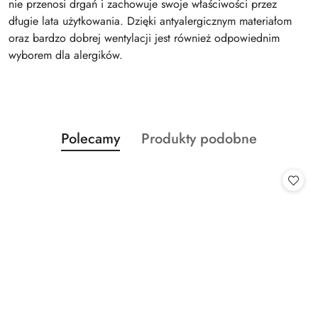
nie przenosi drgań i zachowuje swoje właściwości przez
długie lata użytkowania. Dzięki antyalergicznym materiałom
oraz bardzo dobrej wentylacji jest również odpowiednim
wyborem dla alergików.
Produkty
Produkty
Polecamy
Produkty podobne
Pomiń karuzelę produktów
o
o
statusie:
statusie: