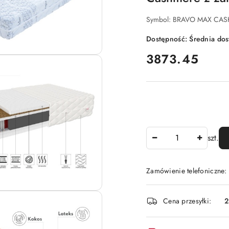
Symbol:
BRAVO MAX CASH
Dostępność:
Średnia do
cena:
3873.45
Ilość
szt.
Zamówienie telefoniczne:
Dostępność
Cena przesyłki:
2
i
dostawa