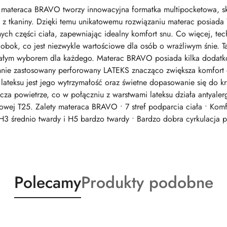
ateraca BRAVO tworzy innowacyjna formatka multipocketowa, skł
z tkaniny. Dzięki temu unikatowemu rozwiązaniu materac posiada 7
nych części ciała, zapewniając idealny komfort snu. Co więcej, te
obok, co jest niezwykle wartościowe dla osób o wrażliwym śnie. Ta
łym wyborem dla każdego. Materac BRAVO posiada kilka dodatkow
ronnie zastosowany perforowany LATEKS znacząco zwiększa komfor
teksu jest jego wytrzymałość oraz świetne dopasowanie się do kr
a powietrze, co w połączniu z warstwami lateksu działa antyalergi
owej T25. Zalety materaca BRAVO • 7 stref podparcia ciała • Komf
H3 średnio twardy i H5 bardzo twardy • Bardzo dobra cyrkulacja p
Produkty
Produkty
Polecamy
Produkty podobne
o
o
statusie:
statusie: