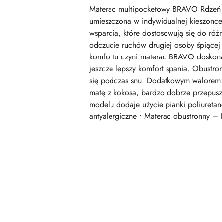
Materac multipocketowy BRAVO Rdzeń m
umieszczona w indywidualnej kieszonce 
wsparcia, które dostosowują się do róż
odczucie ruchów drugiej osoby śpiącej 
komfortu czyni materac BRAVO doskona
jeszcze lepszy komfort spania. Obust
się podczas snu. Dodatkowym walorem la
matę z kokosa, bardzo dobrze przepuszcz
modelu dodaje użycie pianki poliuretan
antyalergiczne • Materac obustronny – 
Pomiń karuzelę produktów