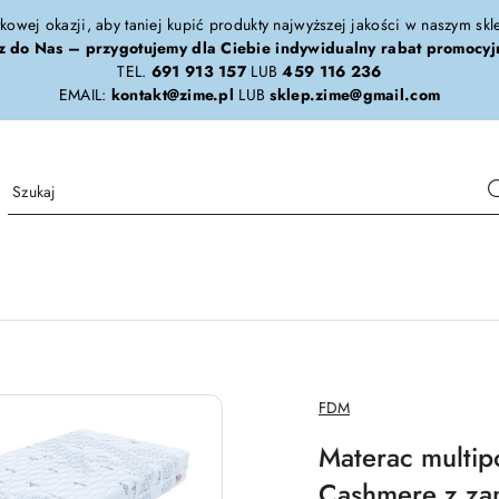
tkowej okazji, aby taniej kupić produkty najwyższej jakości w naszym sk
z do Nas – przygotujemy dla Ciebie indywidualny rabat promocyj
TEL.
691 913 157
LUB
459 116 236
EMAIL:
kontakt@zime.pl
LUB
sklep.zime@gmail.com
NAZWA
FDM
PRODUCENTA:
Materac mult
Cashmere z z