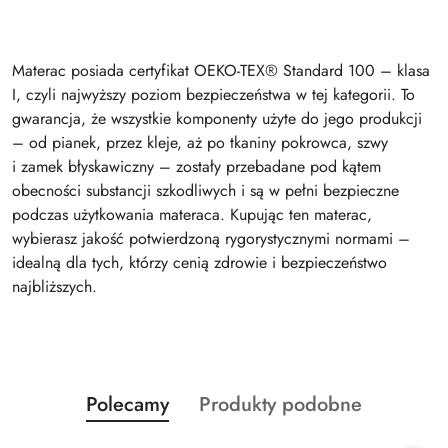
Materac posiada certyfikat OEKO-TEX® Standard 100 – klasa
I, czyli najwyższy poziom bezpieczeństwa w tej kategorii. To
gwarancja, że wszystkie komponenty użyte do jego produkcji
– od pianek, przez kleje, aż po tkaniny pokrowca, szwy
i zamek błyskawiczny – zostały przebadane pod kątem
obecności substancji szkodliwych i są w pełni bezpieczne
podczas użytkowania materaca. Kupując ten materac,
wybierasz jakość potwierdzoną rygorystycznymi normami –
idealną dla tych, którzy cenią zdrowie i bezpieczeństwo
najbliższych.
Produkty
Produkty
Polecamy
Produkty podobne
Pomiń karuzelę produktów
o
o