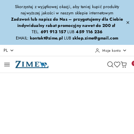
Przejdź do treści głównej
Przejdź do wyszukiwarki
Przejdź do moje konto
Przejdź do menu głównego
Przejdź do opisu produktu
Przejdź do stopki
Skorzystaj z wyjątkowej okazji, aby taniej kupić produkty
najwyższej jakości w naszym sklepie internetowym
Zadzwoń lub napisz do Nas – przygotujemy dla Ciebie
indywidualny rabat promocyjny nawet do 200 zł
TEL.
691 913 157
LUB
459 116 236
EMAIL:
kontakt@zime.pl
LUB
sklep.zime@gmail.com
PL
Moje konto