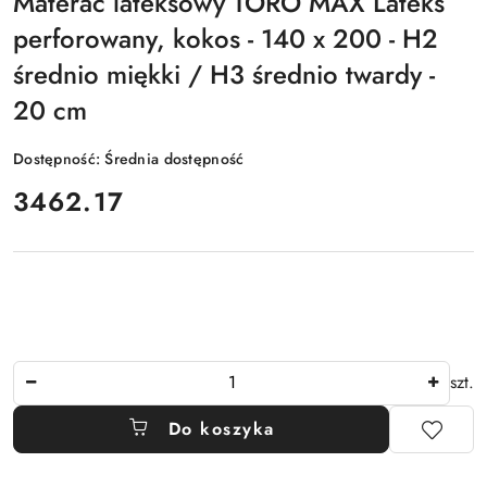
Materac lateksowy TORO MAX Lateks
perforowany, kokos - 140 x 200 - H2
średnio miękki / H3 średnio twardy -
20 cm
Dostępność:
Średnia dostępność
cena:
3462.17
Ilość
szt.
Do koszyka