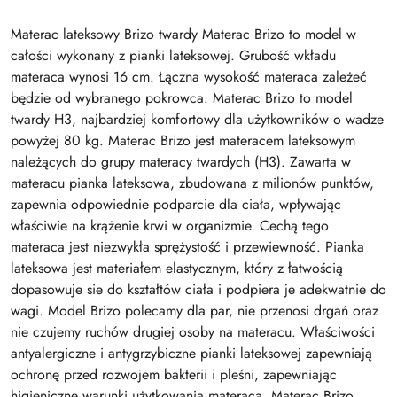
Materac lateksowy Brizo twardy Materac Brizo to model w
całości wykonany z pianki lateksowej. Grubość wkładu
materaca wynosi 16 cm. Łączna wysokość materaca zależeć
będzie od wybranego pokrowca. Materac Brizo to model
twardy H3, najbardziej komfortowy dla użytkowników o wadze
powyżej 80 kg. Materac Brizo jest materacem lateksowym
należących do grupy materacy twardych (H3). Zawarta w
materacu pianka lateksowa, zbudowana z milionów punktów,
zapewnia odpowiednie podparcie dla ciała, wpływając
właściwie na krążenie krwi w organizmie. Cechą tego
materaca jest niezwykła sprężystość i przewiewność. Pianka
lateksowa jest materiałem elastycznym, który z łatwością
dopasowuje sie do kształtów ciała i podpiera je adekwatnie do
wagi. Model Brizo polecamy dla par, nie przenosi drgań oraz
nie czujemy ruchów drugiej osoby na materacu. Właściwości
antyalergiczne i antygrzybiczne pianki lateksowej zapewniają
ochronę przed rozwojem bakterii i pleśni, zapewniając
higieniczne warunki użytkowania materaca. Materac Brizo