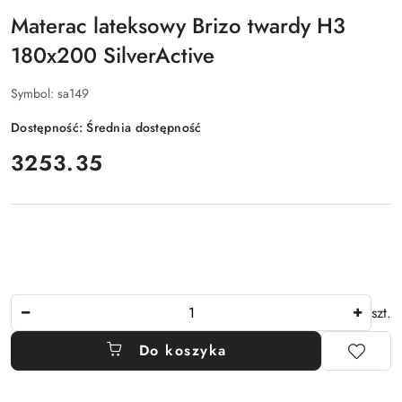
Materac lateksowy Brizo twardy H3
180x200 SilverActive
Symbol:
sa149
Dostępność:
Średnia dostępność
cena:
3253.35
Ilość
szt.
Do koszyka