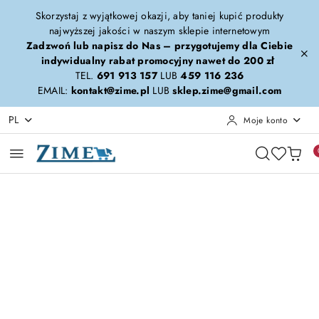
Przejdź do treści głównej
Przejdź do wyszukiwarki
Przejdź do moje konto
Przejdź do menu głównego
Przejdź do opisu produktu
Przejdź do stopki
Skorzystaj z wyjątkowej okazji, aby taniej kupić produkty
najwyższej jakości w naszym sklepie internetowym
Zadzwoń lub napisz do Nas – przygotujemy dla Ciebie
indywidualny rabat promocyjny nawet do 200 zł
TEL.
691 913 157
LUB
459 116 236
EMAIL:
kontakt@zime.pl
LUB
sklep.zime@gmail.com
PL
Moje konto