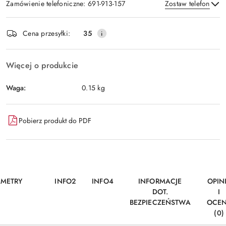
Zamówienie telefoniczne: 691-913-157
Zostaw telefon
Dostępność
Cena przesyłki:
35
i
Wyślij
dostawa
Więcej o produkcie
Waga:
0.15 kg
Pobierz produkt do PDF
AMETRY
INFO2
INFO4
INFORMACJE
OPIN
DOT.
I
BEZPIECZEŃSTWA
OCE
(0)