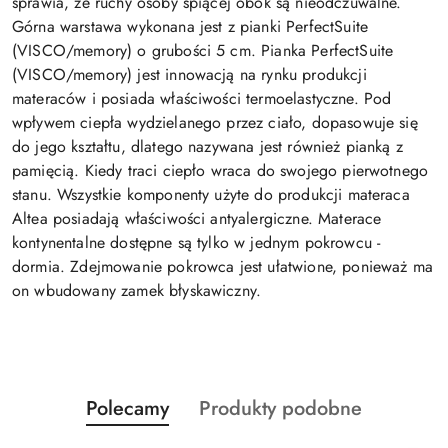
sprawia, że ruchy osoby śpiącej obok są nieodczuwalne.
Górna warstawa wykonana jest z pianki PerfectSuite
(VISCO/memory) o grubości 5 cm. Pianka PerfectSuite
(VISCO/memory) jest innowacją na rynku produkcji
materaców i posiada właściwości termoelastyczne. Pod
wpływem ciepła wydzielanego przez ciało, dopasowuje się
do jego kształtu, dlatego nazywana jest również pianką z
pamięcią. Kiedy traci ciepło wraca do swojego pierwotnego
stanu. Wszystkie komponenty użyte do produkcji materaca
Altea posiadają właściwości antyalergiczne. Materace
kontynentalne dostępne są tylko w jednym pokrowcu -
dormia. Zdejmowanie pokrowca jest ułatwione, ponieważ ma
on wbudowany zamek błyskawiczny.
Produkty
Produkty
Polecamy
Produkty podobne
Pomiń karuzelę produktów
o
o