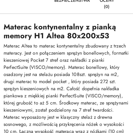
BEZPIECZEŃSTWA
OCENY
(0)
Materac kontynentalny z pianką
memory H1 Altea 80x200x53
Materac Altea to materac kontynentalny zbudowany z trzech
materacy. Jest on połączeniem sprężyn bonellowych, formatki
kieszeniowej Pocket 7 stref oraz nakładki z pianki
PerfectSuite (VISCO/memory). Materac bonellowy, który
osadzony jest na stelażu posiada 108szt. sprężyn na m2,
drugi materac to model pocket , który posiada 272 szt.
sprężyn kieszeniowych na m2. Całość dopełnia nakładka
piankowa z miękkiej pianki PerfectSuite (VISCO/memory),
której grubość to aż 5 cm. Środkowy materac, ze sprężynami
kieszeniowymi, został podzielony na 7 stref twardości.
Materac wyposażony jest w klasyczny stelaż z drewna
sosnowego, z możliwością przykręcenia nóżek o wysokości
10 cm. Łączna wysokość materaca wraz z nóżkami (10 cm)