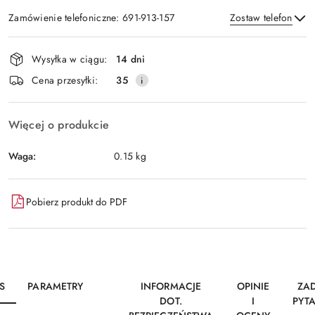
Zamówienie telefoniczne: 691-913-157
Zostaw telefon
Dostępność
Wysyłka w ciągu:
14 dni
i
Wyślij
Cena przesyłki:
35
dostawa
Więcej o produkcie
Waga:
0.15 kg
Pobierz produkt do PDF
S
PARAMETRY
INFORMACJE
OPINIE
ZA
DOT.
I
PYT