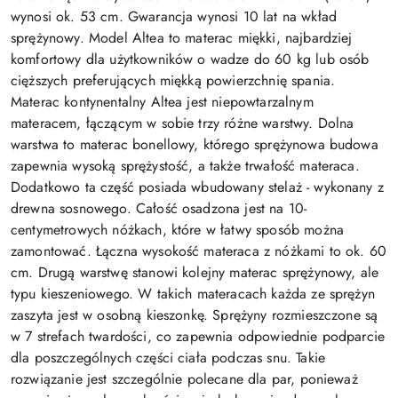
wynosi ok. 53 cm. Gwarancja wynosi 10 lat na wkład
sprężynowy. Model Altea to materac miękki, najbardziej
komfortowy dla użytkowników o wadze do 60 kg lub osób
cięższych preferujących miękką powierzchnię spania.
Materac kontynentalny Altea jest niepowtarzalnym
materacem, łączącym w sobie trzy różne warstwy. Dolna
warstwa to materac bonellowy, którego sprężynowa budowa
zapewnia wysoką sprężystość, a także trwałość materaca.
Dodatkowo ta część posiada wbudowany stelaż - wykonany z
drewna sosnowego. Całość osadzona jest na 10-
centymetrowych nóżkach, które w łatwy sposób można
zamontować. Łączna wysokość materaca z nóżkami to ok. 60
cm. Drugą warstwę stanowi kolejny materac sprężynowy, ale
typu kieszeniowego. W takich materacach każda ze sprężyn
zaszyta jest w osobną kieszonkę. Sprężyny rozmieszczone są
w 7 strefach twardości, co zapewnia odpowiednie podparcie
dla poszczególnych części ciała podczas snu. Takie
rozwiązanie jest szczególnie polecane dla par, ponieważ