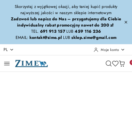
Przejdź do treści głównej
Przejdź do wyszukiwarki
Przejdź do moje konto
Przejdź do menu głównego
Przejdź do opisu produktu
Przejdź do stopki
Skorzystaj z wyjątkowej okazji, aby taniej kupić produkty
najwyższej jakości w naszym sklepie internetowym
Zadzwoń lub napisz do Nas – przygotujemy dla Ciebie
indywidualny rabat promocyjny nawet do 200 zł
TEL.
691 913 157
LUB
459 116 236
EMAIL:
kontakt@zime.pl
LUB
sklep.zime@gmail.com
PL
Moje konto