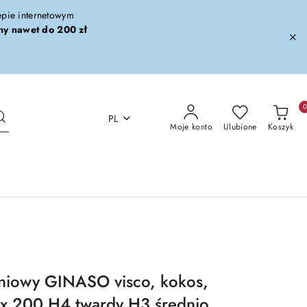
lepie internetowym
ny nawet do 200 zł
PL
Moje konto
Ulubione
Koszyk
eniowy GINASO visco, kokos,
 x 200 H4 twardy H3 średnio