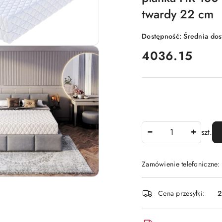
twardy 22 cm
Dostępność:
Średnia do
cena:
4036.15
Ilość
szt.
Zamówienie telefoniczne:
Dostępność
Cena przesyłki:
2
i
dostawa