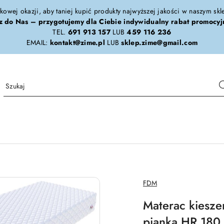
tkowej okazji, aby taniej kupić produkty najwyższej jakości w naszym sk
z do Nas – przygotujemy dla Ciebie indywidualny rabat promocyj
TEL.
691 913 157
LUB
459 116 236
EMAIL:
kontakt@zime.pl
LUB
sklep.zime@gmail.com
NAZWA
FDM
PRODUCENTA:
Materac kiesz
pianka HR 180