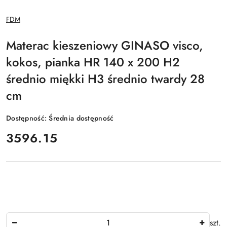
NAZWA
FDM
PRODUCENTA:
Materac kieszeniowy GINASO visco,
kokos, pianka HR 140 x 200 H2
średnio miękki H3 średnio twardy 28
cm
Dostępność:
Średnia dostępność
cena:
3596.15
Ilość
szt.