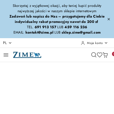
Przejdź do treści głównej
Przejdź do wyszukiwarki
Przejdź do moje konto
Przejdź do menu głównego
Przejdź do opisu produktu
Przejdź do stopki
Skorzystaj z wyjątkowej okazji, aby taniej kupić produkty
najwyższej jakości w naszym sklepie internetowym
Zadzwoń lub napisz do Nas – przygotujemy dla Ciebie
indywidualny rabat promocyjny nawet do 200 zł
TEL.
691 913 157
LUB
459 116 236
EMAIL:
kontakt@zime.pl
LUB
sklep.zime@gmail.com
PL
Moje konto