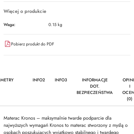
Więcej o produkcie
Waga:
0.15 kg
Pobierz produkt do PDF
AMETRY
INFO2
INFO3
INFORMACJE
OPIN
DOT.
I
BEZPIECZEŃSTWA
OCE
(0)
Materac Kronos – maksymalnie twarde podparcie dla
najwyższych wymagań Kronos to materac stworzony z myślą o
osobach poszukujących wyjątkowo stabilnego i twardego