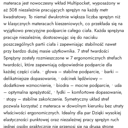
materaca jest nowoczesny wkład Multipocket, wyposażony w
aż 508 niezależnie pracujących sprężyn na każdy metr
kwadratowy. To niemal dwukrotnie większa liczba sprężyn niż
w klasycznych materacach kieszeniowych, co przekłada się na
wyjątkowo precyzyjne podparcie całego ciała. Każda sprężyna
pracuje niezależnie, dostosowując się do nacisku
poszczególnych partii ciała i zapewniając stabilność nawet
przy bardzo dużej masie użytkownika. 7 stref twardości
Sprężyny zostały rozmieszczone w 7 ergonomicznych strefach
twardości, które zapewniają odpowiednie podparcie dla
każdej części ciała. • głowa – stabilne podparcie, • barki –
delikatniejsze dopasowanie, • odcinek lędźwiowy –
dodatkowe wzmocnienie, • biodra – mocne podparcie, • uda
– optymalna sprężystość, • łydki – komfortowe dopasowanie,
• stopy – stabilne zakończenie. Symetryczny układ stref
pozwala korzystać z materaca w dowolnym kierunku bez utraty
właściwości ergonomicznych. Idealny dla par Dzięki wysokiej
elastyczności punktowej oraz niezależnej pracy sprężyn ruch
jednej osoby praktycznie nie przenosi się na drugą stronę