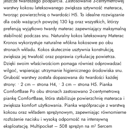
jeszcze twardszego podparcia. Zastosowanie 3-centymetrowej
warstwy kokosu lateksowanego zwiększa sztywność materaca,
tworząc powierzchnię o twardości H5. To idealne rozwiązanie
dla osób ważących powyżej 130 kg oraz wszystkich, którzy
preferują wyjątkowo twardy materac zapewniający maksymalną
stabilność podczas snu. Naturalny kokos lateksowany Materac
Kronos wykorzystuje naturalne włókna kokosowe po obu
stronach wkładu. Kokos skutecznie usztywnia konstrukcję,
zwiększa jej trwałość oraz poprawia cyrkulację powietrza.
Dzięki swoim właściwościom pomaga również odprowadzać
wilgoć, wspierając utrzymanie higienicznego środowiska snu.
Grubość warstwy została dopasowana do twardości każdej
strony: • 2 cm – strona H4, • 3 cm – strona H5. Pianka
ComfortBase Po obu stronach zastosowano 2-centymetrową
piankę ComfortBase, która stabilizuje powierzchnię materaca i
zwiększa komfort użytkowania. Pianka współpracuje z warstwą
kokosu oraz wkładem sprężynowym, zapewniając równomierne
rozłożenie nacisku i wysoką odporność na intensywną
eksploatację. Multipocket – 508 sprężyn na m² Sercem