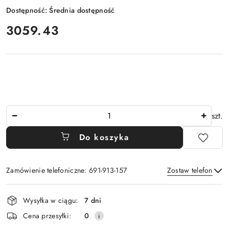
Dostępność:
Średnia dostępność
cena:
3059.43
Ilość
szt.
Do koszyka
Zamówienie telefoniczne: 691-913-157
Zostaw telefon
Dostępność
Wysyłka w ciągu:
7 dni
i
Wyślij
Cena przesyłki:
0
dostawa