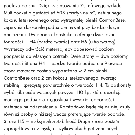
podłoża do snu. Dzięki zastosowaniu 7-strefowego wkładu
Multipocket o gęstości aż 508 sprężyn na m², naturalnego
kokosu lateksowanego oraz wytrzymałej pianki ComfortBase,
zapewnia doskonałe podparcie nawet przy bardzo dużym
obciążeniu. Dwustronna konstrukcja oferuje dwie różne
twardości – H4 (bardzo twardą) oraz H5 (ultra twardą).
Wystarczy odwrócić materac, aby dopasować poziom
podparcia do własnych potrzeb. Dwie strony – dwa poziomy
twardości Strona H4 – bardzo twarde podparcie Pierwsza
strona materaca została wyposażona w 2 cm pianki
ComfortBase oraz 2 cm kokosu lateksowanego, tworząc
stabilną i sprężystą powierzchnię o twardości H4. To doskonały
wybór dla osób ważących powyżej 110 kg, które oczekują
mocnego podparcia kręgosłupa i wysokiej odporności
materaca na odkształcenia. Komfortowo będą się na niej czuły
również osoby o niższej wadze preferujące twarde podłoże.
Strona H5 – maksymalna stabilność Druga strona została
zaprojektowana z myślą o użytkownikach potrzebujących