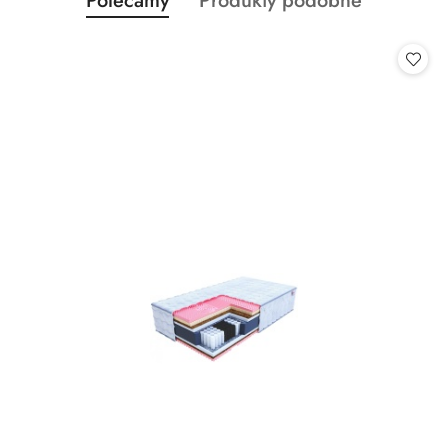
Polecamy
Produkty podobne
Pomiń karuzelę produktów
o
o
statusie:
statusie: