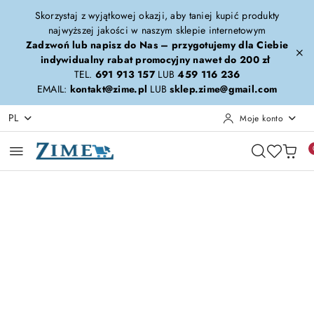
Przejdź do treści głównej
Przejdź do wyszukiwarki
Przejdź do moje konto
Przejdź do menu głównego
Przejdź do opisu produktu
Przejdź do stopki
Skorzystaj z wyjątkowej okazji, aby taniej kupić produkty
najwyższej jakości w naszym sklepie internetowym
Zadzwoń lub napisz do Nas – przygotujemy dla Ciebie
indywidualny rabat promocyjny nawet do 200 zł
TEL.
691 913 157
LUB
459 116 236
EMAIL:
kontakt@zime.pl
LUB
sklep.zime@gmail.com
PL
Moje konto