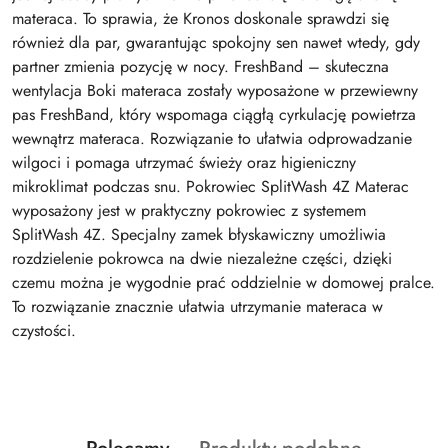
materaca. To sprawia, że Kronos doskonale sprawdzi się
również dla par, gwarantując spokojny sen nawet wtedy, gdy
partner zmienia pozycję w nocy. FreshBand – skuteczna
wentylacja Boki materaca zostały wyposażone w przewiewny
pas FreshBand, który wspomaga ciągłą cyrkulację powietrza
wewnątrz materaca. Rozwiązanie to ułatwia odprowadzanie
wilgoci i pomaga utrzymać świeży oraz higieniczny
mikroklimat podczas snu. Pokrowiec SplitWash 4Z Materac
wyposażony jest w praktyczny pokrowiec z systemem
SplitWash 4Z. Specjalny zamek błyskawiczny umożliwia
rozdzielenie pokrowca na dwie niezależne części, dzięki
czemu można je wygodnie prać oddzielnie w domowej pralce.
To rozwiązanie znacznie ułatwia utrzymanie materaca w
czystości.
Produkty
Produkty