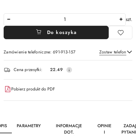
Ilość
szt.
Do koszyka
Zamówienie telefoniczne: 691-913-157
Zostaw telefon
Dostępność
Cena przesyłki:
22.49
i
Wyślij
dostawa
Pobierz produkt do PDF
PIS
PARAMETRY
INFORMACJE
OPINIE
ZADA
DOT.
I
PYTAN