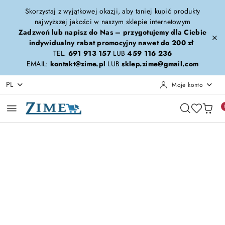
Przejdź do treści głównej
Przejdź do wyszukiwarki
Przejdź do moje konto
Przejdź do menu głównego
Przejdź do opisu produktu
Przejdź do stopki
Skorzystaj z wyjątkowej okazji, aby taniej kupić produkty
najwyższej jakości w naszym sklepie internetowym
Zadzwoń lub napisz do Nas – przygotujemy dla Ciebie
indywidualny rabat promocyjny nawet do 200 zł
TEL.
691 913 157
LUB
459 116 236
EMAIL:
kontakt@zime.pl
LUB
sklep.zime@gmail.com
PL
Moje konto