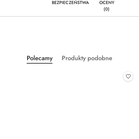
BEZPIECZEŃSTWA
OCENY
(0)
Produkty
Produkty
Polecamy
Produkty podobne
Pomiń karuzelę produktów
o
o
statusie:
statusie: