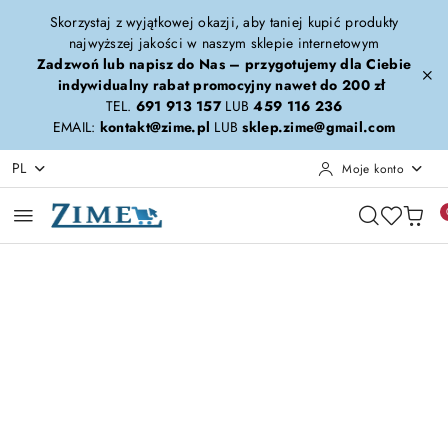
Przejdź do treści głównej
Przejdź do wyszukiwarki
Przejdź do moje konto
Przejdź do menu głównego
Przejdź do opisu produktu
Przejdź do stopki
Skorzystaj z wyjątkowej okazji, aby taniej kupić produkty
najwyższej jakości w naszym sklepie internetowym
Zadzwoń lub napisz do Nas – przygotujemy dla Ciebie
indywidualny rabat promocyjny nawet do 200 zł
TEL.
691 913 157
LUB
459 116 236
EMAIL:
kontakt@zime.pl
LUB
sklep.zime@gmail.com
PL
Moje konto