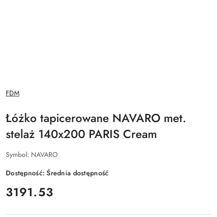
NAZWA
FDM
PRODUCENTA:
Łóżko tapicerowane NAVARO met.
stelaż 140x200 PARIS Cream
Symbol:
NAVARO
Dostępność:
Średnia dostępność
cena:
3191.53