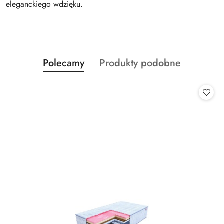
eleganckiego wdzięku.
Produkty
Produkty
Polecamy
Produkty podobne
Pomiń karuzelę produktów
o
o
statusie:
statusie: