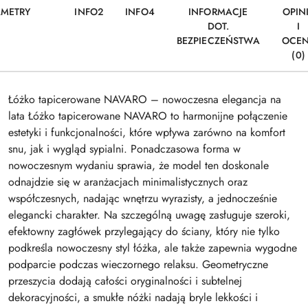
AMETRY
INFO2
INFO4
INFORMACJE
OPIN
DOT.
I
BEZPIECZEŃSTWA
OCE
(0)
Łóżko tapicerowane NAVARO – nowoczesna elegancja na
lata Łóżko tapicerowane NAVARO to harmonijne połączenie
estetyki i funkcjonalności, które wpływa zarówno na komfort
snu, jak i wygląd sypialni. Ponadczasowa forma w
nowoczesnym wydaniu sprawia, że model ten doskonale
odnajdzie się w aranżacjach minimalistycznych oraz
współczesnych, nadając wnętrzu wyrazisty, a jednocześnie
elegancki charakter. Na szczególną uwagę zasługuje szeroki,
efektowny zagłówek przylegający do ściany, który nie tylko
podkreśla nowoczesny styl łóżka, ale także zapewnia wygodne
podparcie podczas wieczornego relaksu. Geometryczne
przeszycia dodają całości oryginalności i subtelnej
dekoracyjności, a smukłe nóżki nadają bryle lekkości i