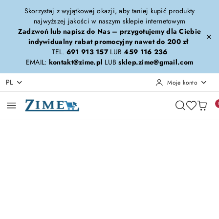
Przejdź do treści głównej
Przejdź do wyszukiwarki
Przejdź do moje konto
Przejdź do menu głównego
Przejdź do opisu produktu
Przejdź do stopki
Skorzystaj z wyjątkowej okazji, aby taniej kupić produkty
najwyższej jakości w naszym sklepie internetowym
Zadzwoń lub napisz do Nas – przygotujemy dla Ciebie
indywidualny rabat promocyjny nawet do 200 zł
TEL.
691 913 157
LUB
459 116 236
EMAIL:
kontakt@zime.pl
LUB
sklep.zime@gmail.com
PL
Moje konto