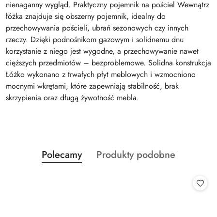
nienaganny wygląd. Praktyczny pojemnik na pościel Wewnątrz
łóżka znajduje się obszerny pojemnik, idealny do
przechowywania pościeli, ubrań sezonowych czy innych
rzeczy. Dzięki podnośnikom gazowym i solidnemu dnu
korzystanie z niego jest wygodne, a przechowywanie nawet
cięższych przedmiotów – bezproblemowe. Solidna konstrukcja
Łóżko wykonano z trwałych płyt meblowych i wzmocniono
mocnymi wkrętami, które zapewniają stabilność, brak
skrzypienia oraz długą żywotność mebla.
Produkty
Produkty
Polecamy
Produkty podobne
Pomiń karuzelę produktów
o
o
statusie:
statusie: