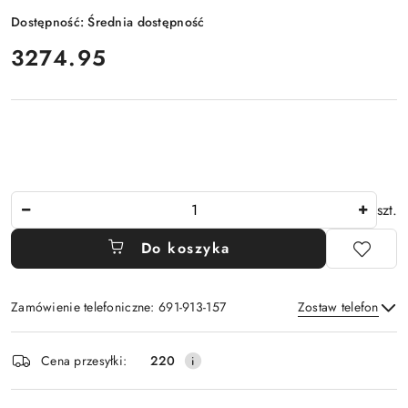
Dostępność:
Średnia dostępność
cena:
3274.95
Ilość
szt.
Do koszyka
Zamówienie telefoniczne: 691-913-157
Zostaw telefon
Dostępność
Cena przesyłki:
220
i
Wyślij
dostawa