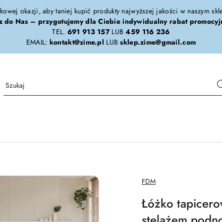
tkowej okazji, aby taniej kupić produkty najwyższej jakości w naszym sk
z do Nas – przygotujemy dla Ciebie indywidualny rabat promocyj
TEL.
691 913 157
LUB
459 116 236
EMAIL:
kontakt@zime.pl
LUB
sklep.zime@gmail.com
NAZWA
FDM
PRODUCENTA:
Łóżko tapicero
stelażem podn