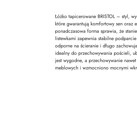
Łóżko tapicerowane BRISTOL – styl, wy
które gwarantują komfortowy sen oraz e
ponadczasowa forma sprawia, że stanie
listewkami zapewnia stabilne podparcie 
odporne na ścieranie i długo zachowuj
idealny do przechowywania pościeli, u
jest wygodne, a przechowywanie nawet 
meblowych i wzmocniono mocnymi wkręta
Pomiń karuzelę produktów