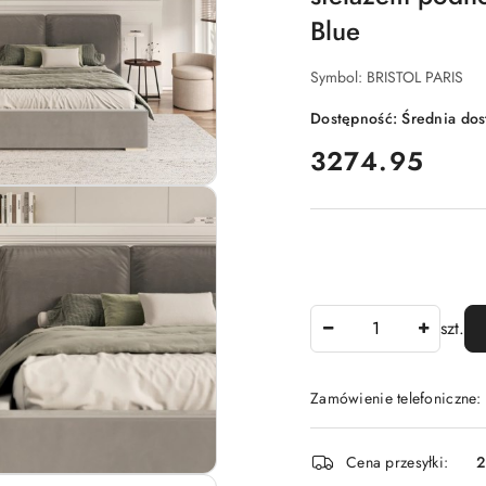
Blue
Symbol:
BRISTOL PARIS
Dostępność:
Średnia do
cena:
3274.95
Ilość
szt.
Zamówienie telefoniczne:
Dostępność
Cena przesyłki:
i