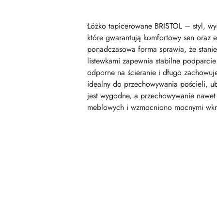
Łóżko tapicerowane BRISTOL – styl, wy
które gwarantują komfortowy sen oraz e
ponadczasowa forma sprawia, że stanie
listewkami zapewnia stabilne podparcie 
odporne na ścieranie i długo zachowuj
idealny do przechowywania pościeli, u
jest wygodne, a przechowywanie nawet 
meblowych i wzmocniono mocnymi wkręta
Pomiń karuzelę produktów