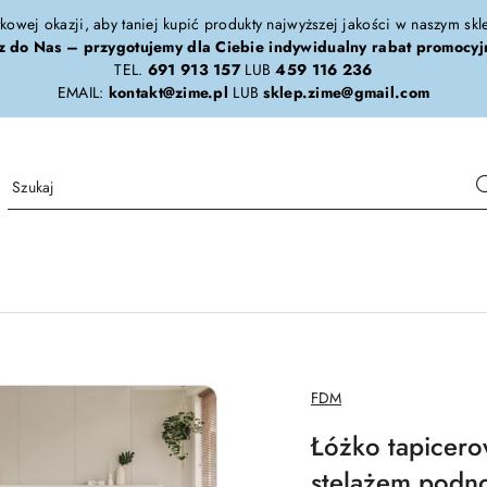
tkowej okazji, aby taniej kupić produkty najwyższej jakości w naszym sk
z do Nas – przygotujemy dla Ciebie indywidualny rabat promocyj
TEL.
691 913 157
LUB
459 116 236
EMAIL:
kontakt@zime.pl
LUB
sklep.zime@gmail.com
NAZWA
FDM
PRODUCENTA:
Łóżko tapicero
stelażem podn