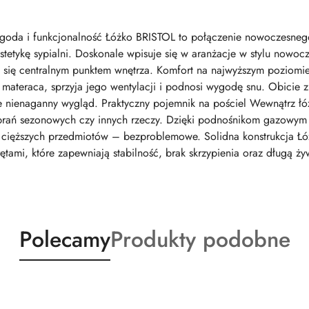
goda i funkcjonalność Łóżko BRISTOL to połączenie nowoczesnego
stetykę sypialni. Doskonale wpisuje się w aranżacje w stylu nowoc
 się centralnym punktem wnętrza. Komfort na najwyższym poziomie 
materaca, sprzyja jego wentylacji i podnosi wygodę snu. Obicie z 
e nienaganny wygląd. Praktyczny pojemnik na pościel Wewnątrz łóż
brań sezonowych czy innych rzeczy. Dzięki podnośnikom gazowym i
cięższych przedmiotów – bezproblemowe. Solidna konstrukcja Łóż
mi, które zapewniają stabilność, brak skrzypienia oraz długą ż
Produkty
Produkty
Polecamy
Produkty podobne
o
o
statusie:
statusie: