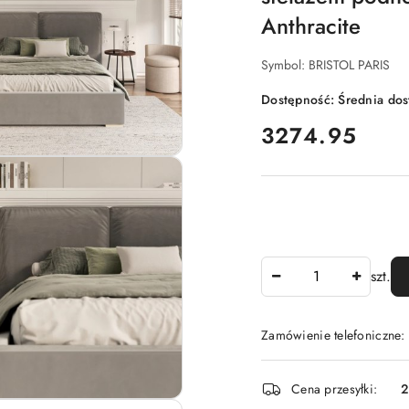
Anthracite
Symbol:
BRISTOL PARIS
Dostępność:
Średnia do
cena:
3274.95
Ilość
szt.
Zamówienie telefoniczne:
Dostępność
Cena przesyłki:
i