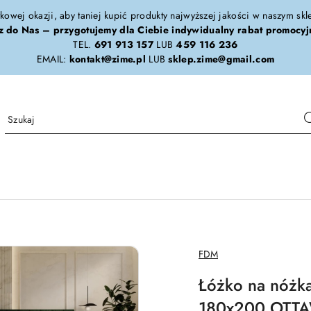
tkowej okazji, aby taniej kupić produkty najwyższej jakości w naszym sk
z do Nas – przygotujemy dla Ciebie indywidualny rabat promocyj
TEL.
691 913 157
LUB
459 116 236
EMAIL:
kontakt@zime.pl
LUB
sklep.zime@gmail.com
NAZWA
FDM
PRODUCENTA:
Łóżko na nóżk
180x200 OTTA