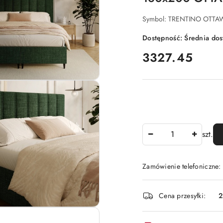
Symbol:
TRENTINO OTTA
Dostępność:
Średnia do
cena:
3327.45
Ilość
szt.
Zamówienie telefoniczne:
Dostępność
Cena przesyłki:
2
i
dostawa