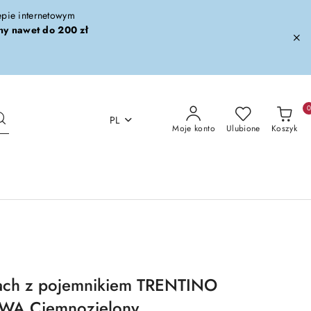
lepie internetowym
ny nawet do 200 zł
PL
Moje konto
Ulubione
Koszyk
ach z pojemnikiem TRENTINO
WA Ciemnozielony