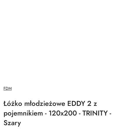
NAZWA
FDM
PRODUCENTA:
Łóżko młodzieżowe EDDY 2 z
pojemnikiem - 120x200 - TRINITY -
Szary