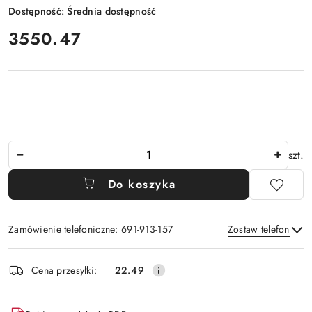
Dostępność:
Średnia dostępność
cena:
3550.47
Ilość
szt.
Do koszyka
Zamówienie telefoniczne: 691-913-157
Zostaw telefon
Dostępność
Cena przesyłki:
22.49
i
Wyślij
dostawa