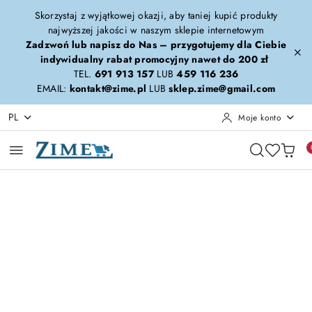
Przejdź do treści głównej
Przejdź do wyszukiwarki
Przejdź do moje konto
Przejdź do menu głównego
Przejdź do opisu produktu
Przejdź do stopki
Skorzystaj z wyjątkowej okazji, aby taniej kupić produkty
najwyższej jakości w naszym sklepie internetowym
Zadzwoń lub napisz do Nas – przygotujemy dla Ciebie
indywidualny rabat promocyjny nawet do 200 zł
TEL.
691 913 157
LUB
459 116 236
EMAIL:
kontakt@zime.pl
LUB
sklep.zime@gmail.com
PL
Moje konto