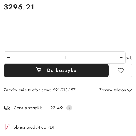
cena:
3296.21
Ilość
szt.
Do koszyka
Zamówienie telefoniczne: 691-913-157
Zostaw telefon
Dostępność
Cena przesyłki:
22.49
i
Wyślij
dostawa
Pobierz produkt do PDF