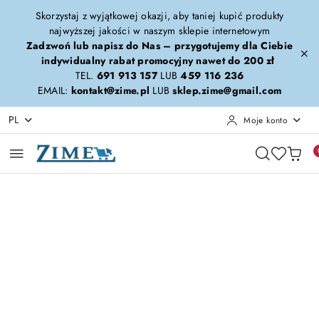
Przejdź do treści głównej
Przejdź do wyszukiwarki
Przejdź do moje konto
Przejdź do menu głównego
Przejdź do opisu produktu
Przejdź do stopki
Skorzystaj z wyjątkowej okazji, aby taniej kupić produkty
najwyższej jakości w naszym sklepie internetowym
Zadzwoń lub napisz do Nas – przygotujemy dla Ciebie
indywidualny rabat promocyjny nawet do 200 zł
TEL.
691 913 157
LUB
459 116 236
EMAIL:
kontakt@zime.pl
LUB
sklep.zime@gmail.com
PL
Moje konto