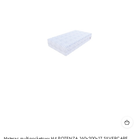
Materac multipocketowy H4 POTENZA 160x200x17 SILVERCARE