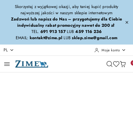
Przejdź do treści głównej
Przejdź do wyszukiwarki
Przejdź do moje konto
Przejdź do menu głównego
Przejdź do opisu produktu
Przejdź do stopki
Skorzystaj z wyjątkowej okazji, aby taniej kupić produkty
najwyższej jakości w naszym sklepie internetowym
Zadzwoń lub napisz do Nas – przygotujemy dla Ciebie
indywidualny rabat promocyjny nawet do 200 zł
TEL.
691 913 157
LUB
459 116 236
EMAIL:
kontakt@zime.pl
LUB
sklep.zime@gmail.com
PL
Moje konto