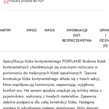
Pobierz produkt do PDF
AMETRY
INFO2
INFO3
INFORMACJE
OPIN
DOT.
I
BEZPIECZEŃSTWA
OCE
(0)
Specyfikacja łóżka kontynentalnego PORTLAND Budowa łóżek
kontynentalnych charakteryzuje się znacznymi różnicami w
porównaniu do tradycyjnych łóżek sypialnianych. Typowa
konstrukcja łóżka kontynentalnego składa się z trzech sekcji,
które współpracują harmonijnie, zapewniając wyjątkowy
komfort snu. Na samym spodzie znajduje się solidny stelaż z
pojemnikiem, wykonany z trwałych materiałów. Zapewnia
stabilne podparcie dla całej konstrukcji łóżka. Następna
warstwa to wbudowany materac sprężynowy, który stanowi