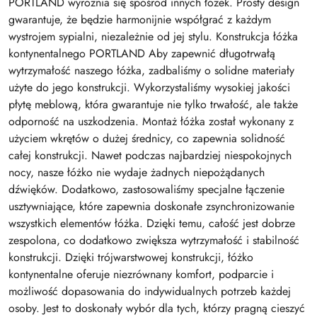
PORTLAND wyróżnia się spośród innych łóżek. Prosty design
gwarantuje, że będzie harmonijnie współgrać z każdym
wystrojem sypialni, niezależnie od jej stylu. Konstrukcja łóżka
kontynentalnego PORTLAND Aby zapewnić długotrwałą
wytrzymałość naszego łóżka, zadbaliśmy o solidne materiały
użyte do jego konstrukcji. Wykorzystaliśmy wysokiej jakości
płytę meblową, która gwarantuje nie tylko trwałość, ale także
odporność na uszkodzenia. Montaż łóżka został wykonany z
użyciem wkrętów o dużej średnicy, co zapewnia solidność
całej konstrukcji. Nawet podczas najbardziej niespokojnych
nocy, nasze łóżko nie wydaje żadnych niepożądanych
dźwięków. Dodatkowo, zastosowaliśmy specjalne łączenie
usztywniające, które zapewnia doskonałe zsynchronizowanie
wszystkich elementów łóżka. Dzięki temu, całość jest dobrze
zespolona, co dodatkowo zwiększa wytrzymałość i stabilność
konstrukcji. Dzięki trójwarstwowej konstrukcji, łóżko
kontynentalne oferuje niezrównany komfort, podparcie i
możliwość dopasowania do indywidualnych potrzeb każdej
osoby. Jest to doskonały wybór dla tych, którzy pragną cieszyć