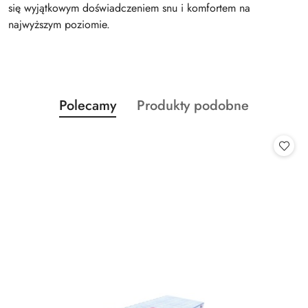
się wyjątkowym doświadczeniem snu i komfortem na
najwyższym poziomie.
Produkty
Produkty
Polecamy
Produkty podobne
Pomiń karuzelę produktów
o
o
statusie:
statusie: