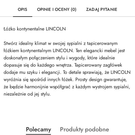
OPIS
OPINIE I OCENY (0)
ZADAJ PYTANIE
Łóżko kontynentalne LINCOLN
Stwórz idealny klimat w swojej sypialni z tapicerowanym
łóżkiem kontynentalnym LINCOLN. Ten elegancki mebel jest
doskonałym połączeniem stylu i wygody, które idealnie
dopasuje się do każdego wnętrza. Tapicerowany zagłówek
dodaje mu szyku i elegancji. To detale sprawiają, że LINCOLN
wyróżnia się spośród innych łóżek. Prosty design gwarantuje,
że będzie harmonijnie współgrać z każdym wystrojem sypialni,
niezależnie od jej stylu.
Produkty
Produkty
Polecamy
Produkty podobne
Pomiń karuzelę produktów