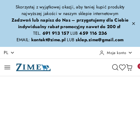
Przejdź do treści głównej
Przejdź do wyszukiwarki
Przejdź do moje konto
Przejdź do menu głównego
Przejdź do opisu produktu
Przejdź do stopki
Skorzystaj z wyjątkowej okazji, aby taniej kupić produkty
najwyższej jakości w naszym sklepie internetowym
Zadzwoń lub napisz do Nas – przygotujemy dla Ciebie
indywidualny rabat promocyjny nawet do 200 zł
TEL.
691 913 157
LUB
459 116 236
EMAIL:
kontakt@zime.pl
LUB
sklep.zime@gmail.com
PL
Moje konto