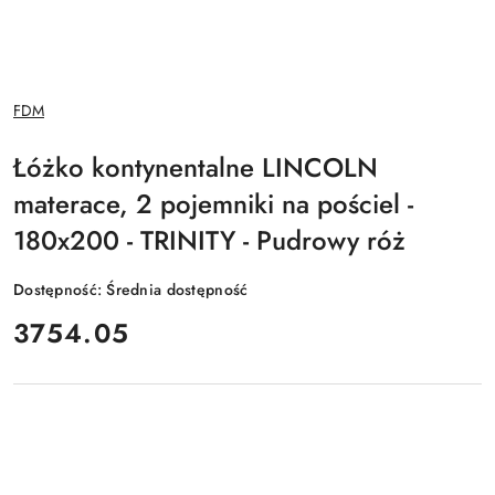
NAZWA
FDM
PRODUCENTA:
Łóżko kontynentalne LINCOLN
materace, 2 pojemniki na pościel -
180x200 - TRINITY - Pudrowy róż
Dostępność:
Średnia dostępność
cena:
3754.05