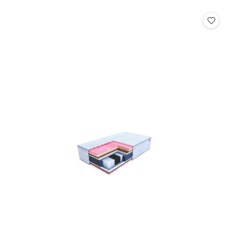
o
o
statusie:
statusie: