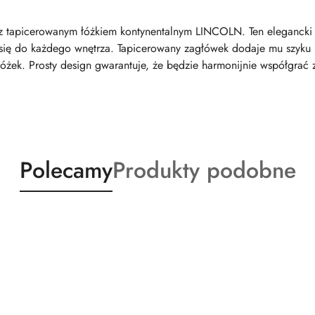
ni z tapicerowanym łóżkiem kontynentalnym LINCOLN. Ten eleganck
 się do każdego wnętrza. Tapicerowany zagłówek dodaje mu szyku i 
żek. Prosty design gwarantuje, że będzie harmonijnie współgrać z
Produkty
Produkty
Polecamy
Produkty podobne
o
o
statusie:
statusie: