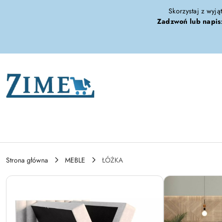
Przejdź do treści głównej
Przejdź do wyszukiwarki
Przejdź do moje konto
Przejdź do menu głównego
Przejdź do opisu produktu
Przejdź do stopki
Skorzystaj z wyją
Zadzwoń lub napis
Strona główna
MEBLE
ŁÓŻKA