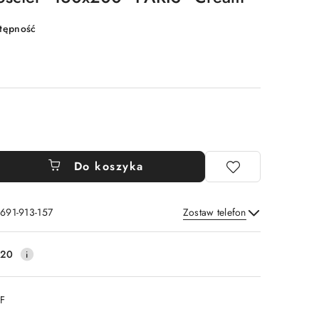
stępność
Do koszyka
 691-913-157
Zostaw telefon
Wyślij
220
DF