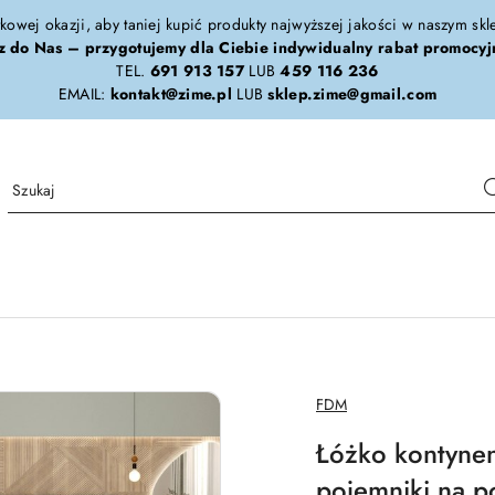
tkowej okazji, aby taniej kupić produkty najwyższej jakości w naszym sk
z do Nas – przygotujemy dla Ciebie indywidualny rabat promocyj
TEL.
691 913 157
LUB
459 116 236
EMAIL:
kontakt@zime.pl
LUB
sklep.zime@gmail.com
NAZWA
FDM
PRODUCENTA:
Łóżko kontyne
pojemniki na p