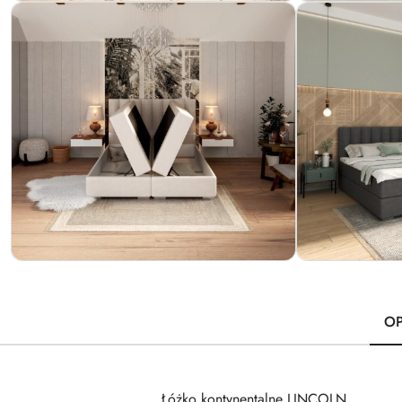
OP
Łóżko kontynentalne LINCOLN