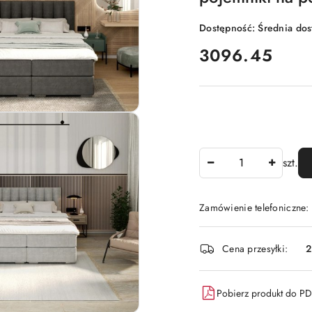
Dostępność:
Średnia do
cena:
3096.45
Ilość
szt.
Zamówienie telefoniczne:
Dostępność
Cena przesyłki:
i
dostawa
Pobierz produkt do P