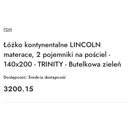
NAZWA
FDM
PRODUCENTA:
Łóżko kontynentalne LINCOLN
materace, 2 pojemniki na pościel -
140x200 - TRINITY - Butelkowa zieleń
Dostępność:
Średnia dostępność
cena:
3200.15