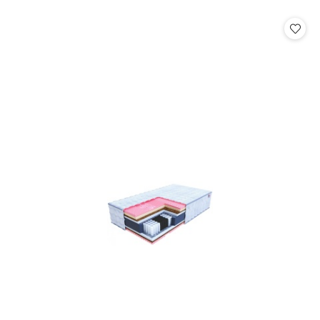
o
o
statusie:
statusie: