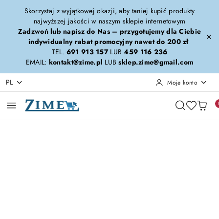
Przejdź do treści głównej
Przejdź do wyszukiwarki
Przejdź do moje konto
Przejdź do menu głównego
Przejdź do opisu produktu
Przejdź do stopki
Skorzystaj z wyjątkowej okazji, aby taniej kupić produkty
najwyższej jakości w naszym sklepie internetowym
Zadzwoń lub napisz do Nas – przygotujemy dla Ciebie
indywidualny rabat promocyjny nawet do 200 zł
TEL.
691 913 157
LUB
459 116 236
EMAIL:
kontakt@zime.pl
LUB
sklep.zime@gmail.com
PL
Moje konto