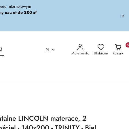
lepie internetowym
ny nawet do 200 zł
PL
Moje konto
Ulubione
Koszyk
ntalne LINCOLN materace, 2
ściel - 140x200 - TRINITY - Biel