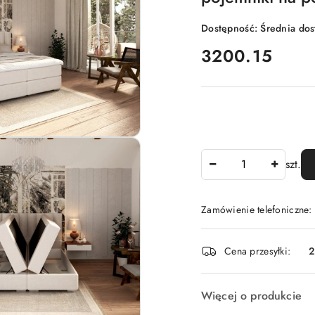
Dostępność:
Średnia do
cena:
3200.15
Ilość
szt.
Zamówienie telefoniczne:
Dostępność
Cena przesyłki:
2
i
dostawa
Więcej o produkcie