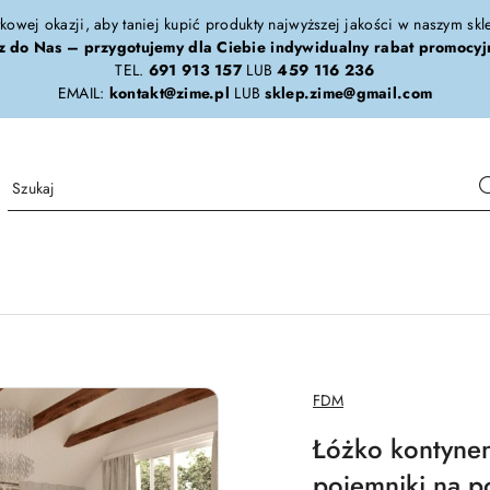
tkowej okazji, aby taniej kupić produkty najwyższej jakości w naszym sk
z do Nas – przygotujemy dla Ciebie indywidualny rabat promocyj
TEL.
691 913 157
LUB
459 116 236
EMAIL:
kontakt@zime.pl
LUB
sklep.zime@gmail.com
NAZWA
FDM
PRODUCENTA:
Łóżko kontyne
pojemniki na po