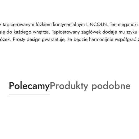
ni z tapicerowanym łóżkiem kontynentalnym LINCOLN. Ten eleganck
 się do każdego wnętrza. Tapicerowany zagłówek dodaje mu szyku i 
żek. Prosty design gwarantuje, że będzie harmonijnie współgrać z
Produkty
Produkty
Polecamy
Produkty podobne
o
o
statusie:
statusie: