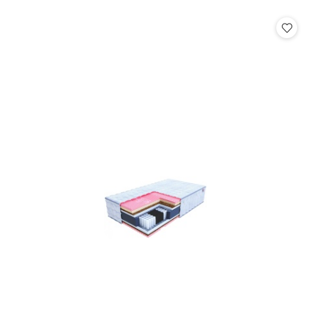
o
o
statusie:
statusie: