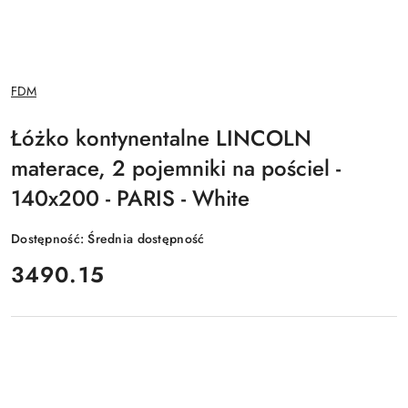
NAZWA
FDM
PRODUCENTA:
Łóżko kontynentalne LINCOLN
materace, 2 pojemniki na pościel -
140x200 - PARIS - White
Dostępność:
Średnia dostępność
cena:
3490.15