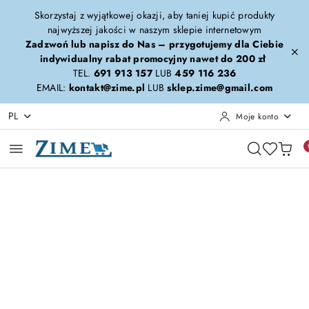
Przejdź do treści głównej
Przejdź do wyszukiwarki
Przejdź do moje konto
Przejdź do menu głównego
Przejdź do opisu produktu
Przejdź do stopki
Skorzystaj z wyjątkowej okazji, aby taniej kupić produkty
najwyższej jakości w naszym sklepie internetowym
Zadzwoń lub napisz do Nas – przygotujemy dla Ciebie
indywidualny rabat promocyjny nawet do 200 zł
TEL.
691 913 157
LUB
459 116 236
EMAIL:
kontakt@zime.pl
LUB
sklep.zime@gmail.com
PL
Moje konto