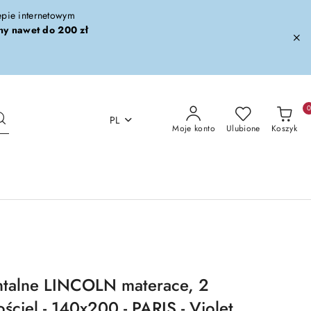
lepie internetowym
ny nawet do 200 zł
PL
Moje konto
Ulubione
Koszyk
ntalne LINCOLN materace, 2
ściel - 140x200 - PARIS - Violet