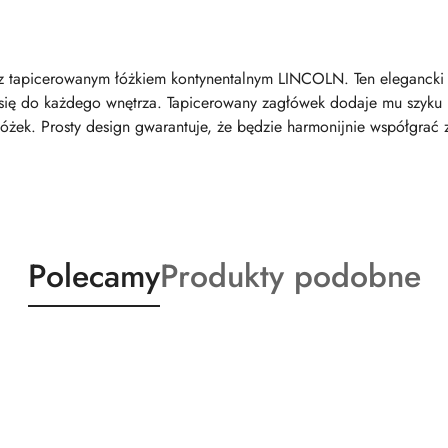
ni z tapicerowanym łóżkiem kontynentalnym LINCOLN. Ten eleganck
 się do każdego wnętrza. Tapicerowany zagłówek dodaje mu szyku i 
żek. Prosty design gwarantuje, że będzie harmonijnie współgrać z
Produkty
Produkty
Polecamy
Produkty podobne
o
o
statusie:
statusie: