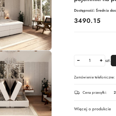
Dostępność:
Średnia do
cena:
3490.15
Ilość
szt.
Zamówienie telefoniczne:
Dostępność
Cena przesyłki:
2
i
dostawa
Więcej o produkcie