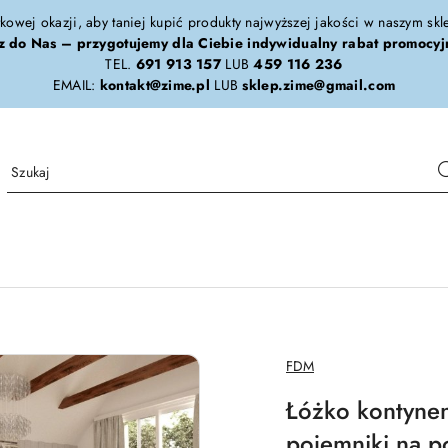
tkowej okazji, aby taniej kupić produkty najwyższej jakości w naszym sk
z do Nas – przygotujemy dla Ciebie indywidualny rabat promocyj
TEL.
691 913 157
LUB
459 116 236
EMAIL:
kontakt@zime.pl
LUB
sklep.zime@gmail.com
NAZWA
FDM
PRODUCENTA:
Łóżko kontyne
pojemniki na po