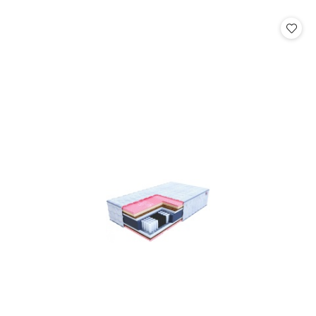
o
o
statusie:
statusie: