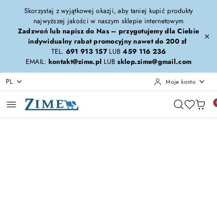
Przejdź do treści głównej
Przejdź do wyszukiwarki
Przejdź do moje konto
Przejdź do menu głównego
Przejdź do opisu produktu
Przejdź do stopki
Skorzystaj z wyjątkowej okazji, aby taniej kupić produkty
najwyższej jakości w naszym sklepie internetowym
Zadzwoń lub napisz do Nas – przygotujemy dla Ciebie
indywidualny rabat promocyjny nawet do 200 zł
TEL.
691 913 157
LUB
459 116 236
EMAIL:
kontakt@zime.pl
LUB
sklep.zime@gmail.com
PL
Moje konto