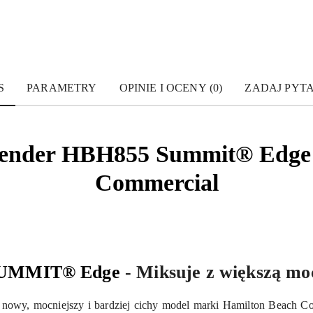
S
PARAMETRY
OPINIE I OCENY (0)
ZADAJ PYT
blender HBH855 Summit® Edge
Commercial
UMMIT® Edge
- Miksuje z większą moc
o nowy, mocniejszy i bardziej cichy model marki Hamilton Beach C