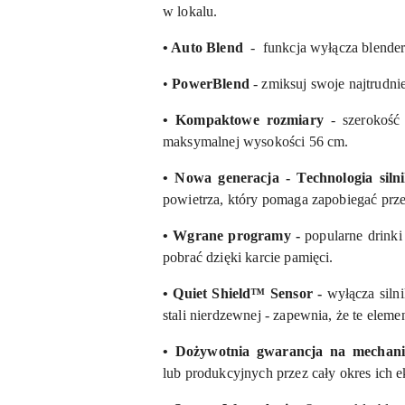
w lokalu.
• Auto Blend
- funkcja wyłącza blender 
•
PowerBlend
- zmiksuj swoje najtrudn
• Kompaktowe rozmiary
- szerokoś
maksymalnej wysokości 56 cm.
• Nowa generacja - Technologia siln
powietrza, który pomaga zapobiegać prze
• Wgrane programy -
popularne drink
pobrać dzięki karcie pamięci.
• Quiet Shield™ Sensor -
wyłącza siln
stali nierdzewnej - zapewnia, że te elem
• Dożywotnia gwarancja na mechaniz
lub produkcyjnych przez cały okres ich ek