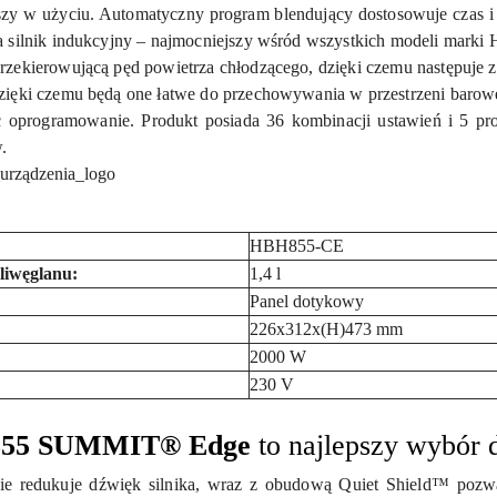
jszy w użyciu. Automatyczny program blendujący dostosowuje czas i 
a silnik indukcyjny – najmocniejszy wśród wszystkich modeli marki 
rzekierowującą pęd powietrza chłodzącego, dzięki czemu następuje 
zięki czemu będą one łatwe do przechowywania w przestrzeni barowe
programowanie. Produkt posiada 36 kombinacji ustawień i 5 pr
.
HBH855-CE
liwęglanu:
1,4 l
Panel dotykowy
226x312x(H)473 mm
2000 W
230 V
855 SUMMIT® Edge
to najlepszy wybór 
ie redukuje dźwięk silnika, wraz z obudową Quiet Shield™ poz