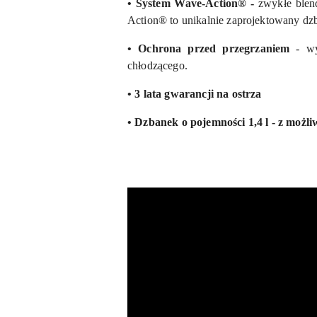
• System Wave-Action® -
zwykłe blen
Action® to unikalnie zaprojektowany dzba
• Ochrona przed przegrzaniem
- wy
chłodzącego.
• 3 lata gwarancji na ostrza
• Dzbanek o pojemności 1,4 l - z możli