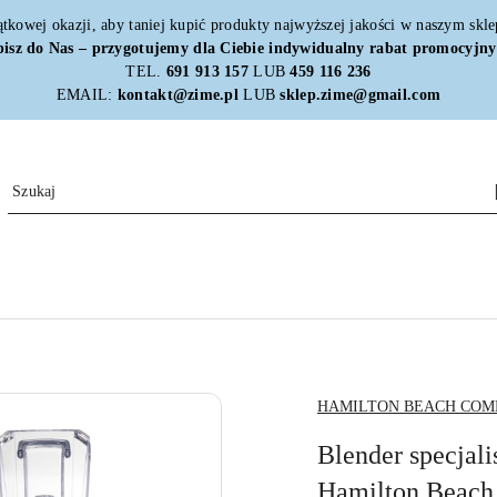
ątkowej okazji, aby taniej kupić produkty najwyższej jakości w naszym skl
isz do Nas – przygotujemy dla Ciebie indywidualny rabat promocyjny
TEL.
691 913 157
LUB
459 116 236
EMAIL:
kontakt@zime.pl
LUB
sklep.zime@gmail.com
NAZWA
HAMILTON BEACH COM
PRODUCENTA:
Blender specja
Hamilton Beach