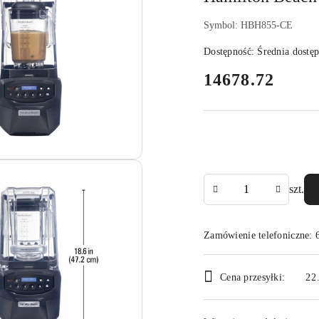
Symbol:
HBH855-CE
Dostępność:
Średnia dostę
cena:
14678.72
Ilość
szt.
Zamówienie telefoniczne: 
Dostępność
Cena przesyłki:
22
i
dostawa