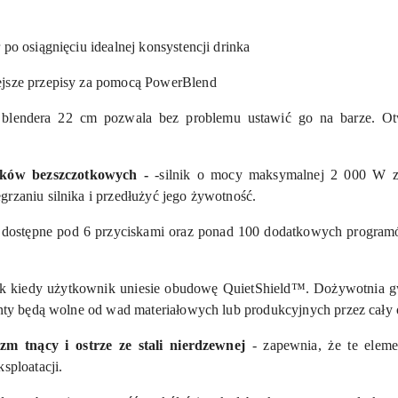
po osiągnięciu idealnej konsystencji drinka
iejsze przepisy za pomocą PowerBlend
ć blendera 22 cm pozwala bez problemu ustawić go na barze. O
ików bezszczotkowych -
-silnik o mocy maksymalnej 2 000 W ze
grzaniu silnika i przedłużyć jego żywotność.
i dostępne pod 6 przyciskami oraz ponad 100 dodatkowych progr
ik kiedy użytkownik uniesie obudowę QuietShield™. Dożywotnia gw
enty będą wolne od wad materiałowych lub produkcyjnych przez cały o
m tnący i ostrze ze stali nierdzewnej
- zapewnia, że te elem
sploatacji.