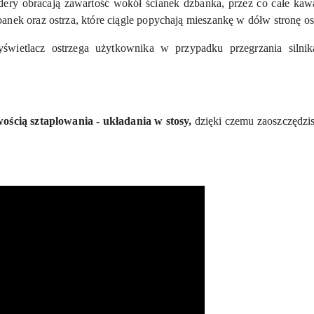
dery obracają zawartość wokół ścianek dzbanka, przez co całe kaw
nek oraz ostrza, które ciągle popychają mieszankę w dółw stronę ost
świetlacz ostrzega użytkownika w przypadku przegrzania silni
wością sztaplowania - układania w stosy,
dzięki czemu zaoszczędzis