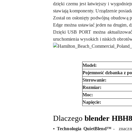
dzięki czemu jest łatwiejszy i wygodnie
stawiają komponenty. Urządzenie posiad
Został on osłonięty podwójną obudową p
Edge można ustawiać jeden na drugim, d
Dzięki USB PORT można aktualizować o
uruchomienia wysokich i niskich obrotów
Model:
Pojemność dzbanka z po
Sterowanie:
Rozmiar:
Moc:
Napięcie:
Dlaczego
blender HBH
• Technologia QuietBlend™
- znaczn