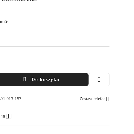
pność
Do koszyka
691-913-157
Zostaw telefon
Wyślij
.49