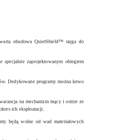
twarta obudowa QuietShield™ sięga do
 specjalnie zaprojektowanym obiegiem
amów. Dedykowane programy można łatwo
arancja na mechanizm tnący i ostrze ze
kres ich eksploatacji.
enty będą wolne od wad materiałowych