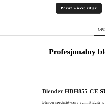
Pokaż więcej zdjęć
OPI
Profesjonalny 
Blender HBH855-CE
S
Blender specjalistyczny Summit Edge t