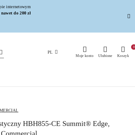
epie internetowym
 nawet do 200 zł
0
PL
Moje konto
Ulubione
Koszyk
MERCIAL
listyczny HBH855-CE Summit® Edge,
 Commercial