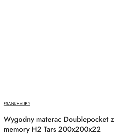
NAZWA
FRANKHAUER
PRODUCENTA:
Wygodny materac Doublepocket z
memory H2 Tars 200x200x22