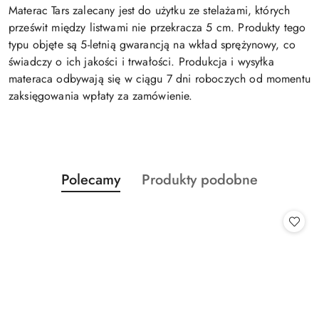
Materac Tars zalecany jest do użytku ze stelażami, których
prześwit między listwami nie przekracza 5 cm. Produkty tego
typu objęte są 5-letnią gwarancją na wkład sprężynowy, co
świadczy o ich jakości i trwałości. Produkcja i wysyłka
materaca odbywają się w ciągu 7 dni roboczych od momentu
zaksięgowania wpłaty za zamówienie.
Produkty
Produkty
Polecamy
Produkty podobne
Pomiń karuzelę produktów
o
o
statusie:
statusie: