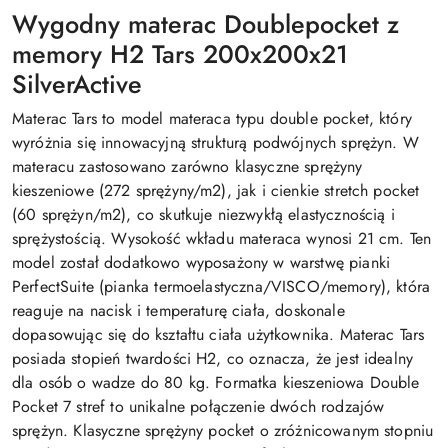
Wygodny materac Doublepocket z
memory H2 Tars 200x200x21
SilverActive
Materac Tars to model materaca typu double pocket, który
wyróżnia się innowacyjną strukturą podwójnych sprężyn. W
materacu zastosowano zarówno klasyczne sprężyny
kieszeniowe (272 sprężyny/m2), jak i cienkie stretch pocket
(60 sprężyn/m2), co skutkuje niezwykłą elastycznością i
sprężystością. Wysokość wkładu materaca wynosi 21 cm. Ten
model został dodatkowo wyposażony w warstwę pianki
PerfectSuite (pianka termoelastyczna/VISCO/memory), która
reaguje na nacisk i temperaturę ciała, doskonale
dopasowując się do kształtu ciała użytkownika. Materac Tars
posiada stopień twardości H2, co oznacza, że jest idealny
dla osób o wadze do 80 kg. Formatka kieszeniowa Double
Pocket 7 stref to unikalne połączenie dwóch rodzajów
sprężyn. Klasyczne sprężyny pocket o zróżnicowanym stopniu