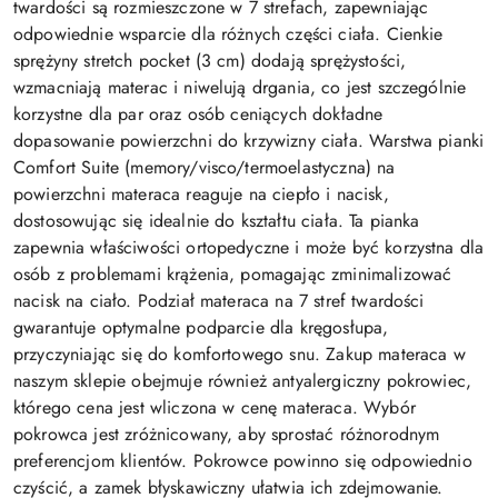
twardości są rozmieszczone w 7 strefach, zapewniając
odpowiednie wsparcie dla różnych części ciała. Cienkie
sprężyny stretch pocket (3 cm) dodają sprężystości,
wzmacniają materac i niwelują drgania, co jest szczególnie
korzystne dla par oraz osób ceniących dokładne
dopasowanie powierzchni do krzywizny ciała. Warstwa pianki
Comfort Suite (memory/visco/termoelastyczna) na
powierzchni materaca reaguje na ciepło i nacisk,
dostosowując się idealnie do kształtu ciała. Ta pianka
zapewnia właściwości ortopedyczne i może być korzystna dla
osób z problemami krążenia, pomagając zminimalizować
nacisk na ciało. Podział materaca na 7 stref twardości
gwarantuje optymalne podparcie dla kręgosłupa,
przyczyniając się do komfortowego snu. Zakup materaca w
naszym sklepie obejmuje również antyalergiczny pokrowiec,
którego cena jest wliczona w cenę materaca. Wybór
pokrowca jest zróżnicowany, aby sprostać różnorodnym
preferencjom klientów. Pokrowce powinno się odpowiednio
czyścić, a zamek błyskawiczny ułatwia ich zdejmowanie.