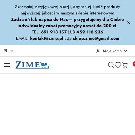
Przejdź do treści głównej
Przejdź do wyszukiwarki
Przejdź do moje konto
Przejdź do menu głównego
Przejdź do opisu produktu
Przejdź do stopki
Skorzystaj z wyjątkowej okazji, aby taniej kupić produkty
najwyższej jakości w naszym sklepie internetowym
Zadzwoń lub napisz do Nas – przygotujemy dla Ciebie
indywidualny rabat promocyjny nawet do 200 zł
TEL.
691 913 157
LUB
459 116 236
EMAIL:
kontakt@zime.pl
LUB
sklep.zime@gmail.com
PL
Moje konto