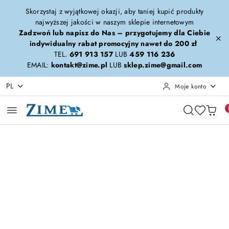
Przejdź do treści głównej
Przejdź do wyszukiwarki
Przejdź do moje konto
Przejdź do menu głównego
Przejdź do opisu produktu
Przejdź do stopki
Skorzystaj z wyjątkowej okazji, aby taniej kupić produkty
najwyższej jakości w naszym sklepie internetowym
Zadzwoń lub napisz do Nas – przygotujemy dla Ciebie
indywidualny rabat promocyjny nawet do 200 zł
TEL.
691 913 157
LUB
459 116 236
EMAIL:
kontakt@zime.pl
LUB
sklep.zime@gmail.com
PL
Moje konto