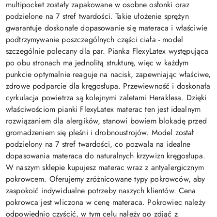
multipocket zostały zapakowane w osobne osłonki oraz
podzielone na 7 stref twardości. Takie ułożenie sprężyn
gwarantuje doskonałe dopasowanie się materaca i właściwie
podtrzymywanie poszczególnych części ciała - model
szczególnie polecany dla par. Pianka FlexyLatex występująca
po obu stronach ma jednolitą strukturę, więc w każdym
punkcie optymalnie reaguje na nacisk, zapewniając właściwe,
zdrowe podparcie dla kręgosłupa. Przewiewność i doskonała
cyrkulacja powietrza są kolejnymi zaletami Heraklesa. Dzięki
właściwościom pianki FlexyLatex materac ten jest idealnym
rozwiązaniem dla alergików, stanowi bowiem blokadę przed
gromadzeniem się pleśni i drobnoustrojów. Model został
podzielony na 7 stref twardości, co pozwala na idealne
dopasowania materaca do naturalnych krzywizn kręgosłupa.
W naszym sklepie kupujesz materac wraz z antyalergicznym
pokrowcem. Oferujemy zróżnicowane typy pokrowców, aby
zaspokoić indywidualne potrzeby naszych klientów. Cena
pokrowca jest wliczona w cenę materaca. Pokrowiec należy
odpowiednio czyścić, w tym celu należy go zdjąć z