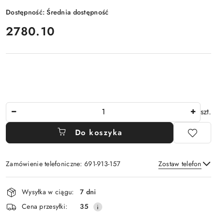
Dostępność:
Średnia dostępność
cena:
2780.10
Ilość
szt.
Do koszyka
Zamówienie telefoniczne: 691-913-157
Zostaw telefon
Dostępność
Wysyłka w ciągu:
7 dni
i
Wyślij
Cena przesyłki:
35
dostawa