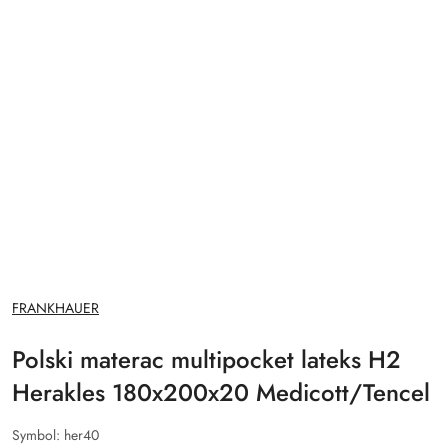
NAZWA
FRANKHAUER
PRODUCENTA:
Polski materac multipocket lateks H2
Herakles 180x200x20 Medicott/Tencel
Symbol:
her40