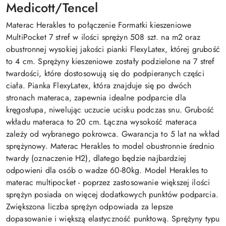
Medicott/Tencel
Materac Herakles to połączenie Formatki kieszeniowe
MultiPocket 7 stref w ilości sprężyn 508 szt. na m2 oraz
obustronnej wysokiej jakości pianki FlexyLatex, której grubość
to 4 cm. Sprężyny kieszeniowe zostały podzielone na 7 stref
twardości, które dostosowują się do podpieranych części
ciała. Pianka FlexyLatex, która znajduje się po dwóch
stronach materaca, zapewnia idealne podparcie dla
kręgosłupa, niwelując uczucie ucisku podczas snu. Grubość
wkładu materaca to 20 cm. Łączna wysokość materaca
zależy od wybranego pokrowca. Gwarancja to 5 lat na wkład
sprężynowy. Materac Herakles to model obustronnie średnio
twardy (oznaczenie H2), dlatego będzie najbardziej
odpowieni dla osób o wadze 60-80kg. Model Herakles to
materac multipocket - poprzez zastosowanie większej ilości
sprężyn posiada on więcej dodatkowych punktów podparcia.
Zwiększona liczba sprężyn odpowiada za lepsze
dopasowanie i większą elastyczność punktową. Sprężyny typu