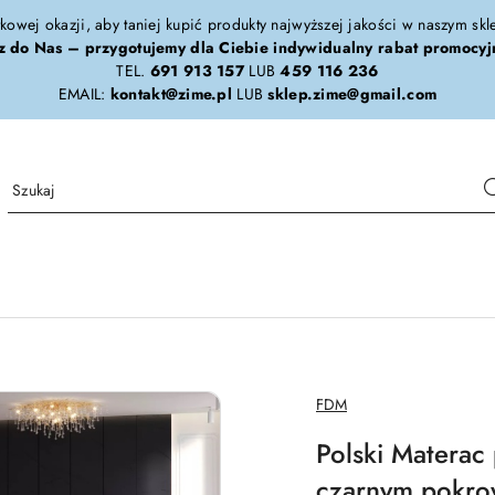
tkowej okazji, aby taniej kupić produkty najwyższej jakości w naszym sk
z do Nas – przygotujemy dla Ciebie indywidualny rabat promocyj
TEL.
691 913 157
LUB
459 116 236
EMAIL:
kontakt@zime.pl
LUB
sklep.zime@gmail.com
NAZWA
FDM
PRODUCENTA:
Polski Matera
czarnym pokro