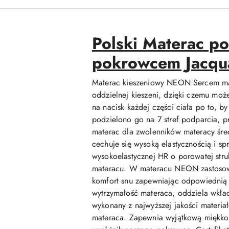
Polski Materac 
pokrowcem Jacqu
Materac kieszeniowy NEON Sercem mate
oddzielnej kieszeni, dzięki czemu moż
na nacisk każdej części ciała po to, b
podzielono go na 7 stref podparcia, p
materac dla zwolenników materacy śre
cechuje się wysoką elastycznością i spr
wysokoelastycznej HR o porowatej struk
materacu. W materacu NEON zastosowan
komfort snu zapewniając odpowiednią w
wytrzymałość materaca, oddziela wkł
wykonany z najwyższej jakości materi
materaca. Zapewnia wyjątkową miękkość