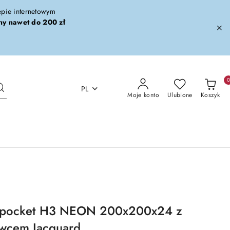
lepie internetowym
ny nawet do 200 zł
PL
Moje konto
Ulubione
Koszyk
c pocket H3 NEON 200x200x24 z
wcem Jacquard