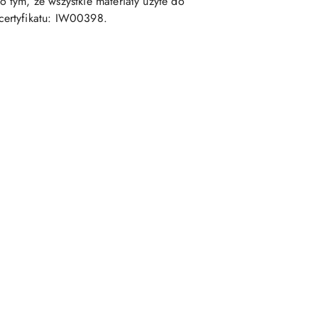
 tym, że wszystkie materiały użyte do
certyfikatu: IW00398.