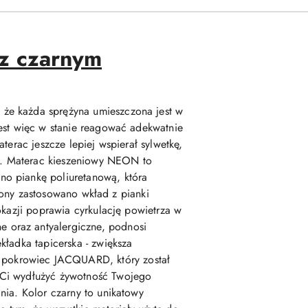
z czarnym
 że każda sprężyna umieszczona jest w
jest więc w stanie reagować adekwatnie
terac jeszcze lepiej wspierał sylwetkę,
ła. Materac kieszeniowy NEON to
no piankę poliuretanową, która
trony zastosowano wkład z pianki
okazji poprawia cyrkulację powietrza w
 oraz antyalergiczne, podnosi
kładka tapicerska - zwiększa
 pokrowiec JACQUARD, który został
 Ci wydłużyć żywotność Twojego
nia. Kolor czarny to unikatowy