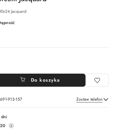
0x24 Jacquard
stępność
Do koszyka
 691-913-157
Zostaw telefon
Wyślij
 dni
220