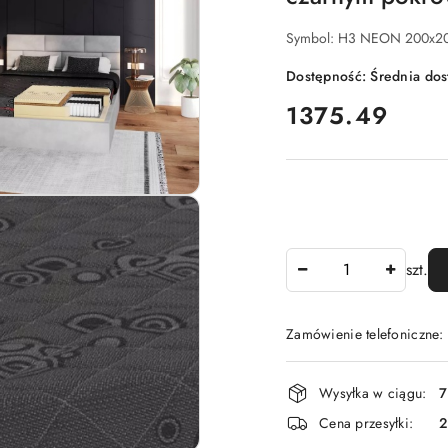
Symbol:
H3 NEON 200x20
Dostępność:
Średnia do
cena:
1375.49
Ilość
szt.
Zamówienie telefoniczne:
Dostępność
Wysyłka w ciągu:
7
i
Cena przesyłki:
dostawa