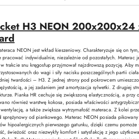
pocket H3 NEON 200x200x24 
ard
raca NEON jest wkład kieszeniowy. Charakteryzuje się on tym,
e pracować indywidualnie, niezależnie od pozostałych. Materac 
y w trakcie snu kręgosłup przyjmował najzdrowszą pozycję. Aby ma
rzystosowanych do wagi i siły nacisku poszczególnych partii cia
dniej twardości – H3. Z jednej strony pod pokrowcem umieszczo
ężystością, a jej zadaniem jest amortyzacja sylwetki. Z drugiej s
turze. Pianka HR cechuje się zwiększoną elastycznością, a przy 
o również warstwę kokosa, posiada właściwości antygrzybiczne
entylację, a także zwiększa wytrzymałość materaca. Z kolei prze
ad sprężynowy od piankowego. Materac NEON posiada pikowany
ałów hipoalergicznych pierwszego gatunku, dzięki czemu pomoże
, świeżość oraz niezwykły komfort i satysfakcję z jego użytkowa