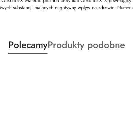
 Oeko-Tex® Materac posiada certyfikat Oeko-Tex® zapewniający o
liwych substancji mających negatywny wpływ na zdrowie. Numer 
Produkty
Produkty
Polecamy
Produkty podobne
o
o
statusie:
statusie: