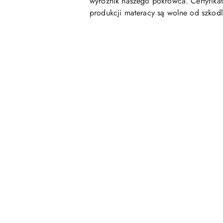
wyróżnik naszego pokrowca. Certyfikat
produkcji materacy są wolne od szkod
Pomiń karuzelę produktów