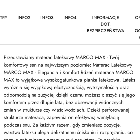
TRY
INFO2
INFO3
INFO4
INFORMACJE
OP
DOT.
BEZPIECZEŃSTWA
O
Przedstawiamy materac lateksowy MARCO MAX - Twój
komfortowy sen na najwyższym poziomie: Materac Lateksowy
MARCO MAX - Elegancja i Komfort Rdzeń materaca MARCO
MAX to wyjątkowa wysokogatunkowa pianka lateksowa. Lateks
wyróżnia się wyjątkową elastycznością, wytrzymałością oraz
odpornością na zużycie, dzięki czemu możesz cieszyć się jego
komfortem przez długie lata, bez obserwacji widocznych
zmian w strukturze czy właściwościach. Dzięki perforowanej
strukturze materaca, zapewnia on efektywną wentylację
podczas snu. Za każdym razem, gdy zmieniasz pozycję,
warstwa lateksu ulega delikatnemu ściskaniu i rozprężaniu, co
sprzyja naturalnemu przepływowi powietrza. To produkt