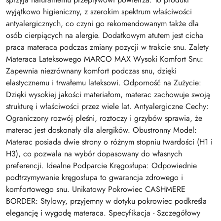
wyjątkowo higieniczny, z szerokim spektrum właściwości
antyalergicznych, co czyni go rekomendowanym także dla
osób cierpiących na alergie. Dodatkowym atutem jest cicha
praca materaca podczas zmiany pozycji w trakcie snu. Zalety
Materaca Lateksowego MARCO MAX Wysoki Komfort Snu:
Zapewnia niezrównany komfort podczas snu, dzięki
elastycznemu i trwałemu lateksowi. Odporność na Zużycie:
Dzięki wysokiej jakości materiałom, materac zachowuje swoją
strukturę i właściwości przez wiele lat. Antyalergiczne Cechy:
Ograniczony rozwój pleśni, roztoczy i grzybów sprawia, że
materac jest doskonały dla alergików. Obustronny Model:
Materac posiada dwie strony o różnym stopniu twardości (H1 i
H3), co pozwala na wybór dopasowany do własnych
preferencji. Idealne Podparcie Kręgosłupa: Odpowiednie
podtrzymywanie kręgosłupa to gwarancja zdrowego i
komfortowego snu. Unikatowy Pokrowiec CASHMERE
BORDER: Stylowy, przyjemny w dotyku pokrowiec podkreśla
elegancję i wygodę materaca. Specyfikacja - Szczegółowy