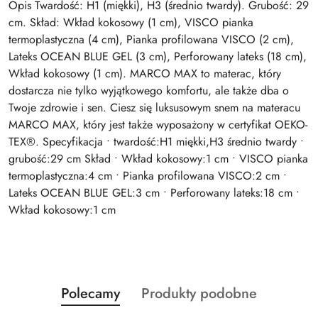
Opis Twardość: H1 (miękki), H3 (średnio twardy). Grubość: 29
cm. Skład: Wkład kokosowy (1 cm), VISCO pianka
termoplastyczna (4 cm), Pianka profilowana VISCO (2 cm),
Lateks OCEAN BLUE GEL (3 cm), Perforowany lateks (18 cm),
Wkład kokosowy (1 cm). MARCO MAX to materac, który
dostarcza nie tylko wyjątkowego komfortu, ale także dba o
Twoje zdrowie i sen. Ciesz się luksusowym snem na materacu
MARCO MAX, który jest także wyposażony w certyfikat OEKO-
TEX®. Specyfikacja • twardość:H1 miękki,H3 średnio twardy •
grubość:29 cm Skład • Wkład kokosowy:1 cm • VISCO pianka
termoplastyczna:4 cm • Pianka profilowana VISCO:2 cm •
Lateks OCEAN BLUE GEL:3 cm • Perforowany lateks:18 cm •
Wkład kokosowy:1 cm
Produkty
Produkty
Polecamy
Produkty podobne
Pomiń karuzelę produktów
o
o