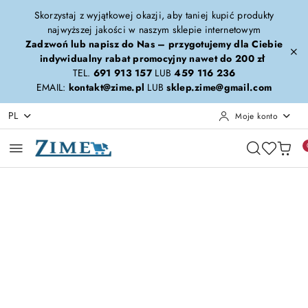
Przejdź do treści głównej
Przejdź do wyszukiwarki
Przejdź do moje konto
Przejdź do menu głównego
Przejdź do opisu produktu
Przejdź do stopki
Skorzystaj z wyjątkowej okazji, aby taniej kupić produkty
najwyższej jakości w naszym sklepie internetowym
Zadzwoń lub napisz do Nas – przygotujemy dla Ciebie
indywidualny rabat promocyjny nawet do 200 zł
TEL.
691 913 157
LUB
459 116 236
EMAIL:
kontakt@zime.pl
LUB
sklep.zime@gmail.com
PL
Moje konto