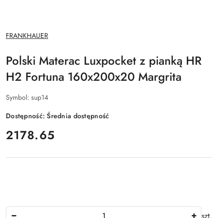
NAZWA
FRANKHAUER
PRODUCENTA:
Polski Materac Luxpocket z pianką HR
H2 Fortuna 160x200x20 Margrita
Symbol:
sup14
Dostępność:
Średnia dostępność
cena:
2178.65
Ilość
szt.