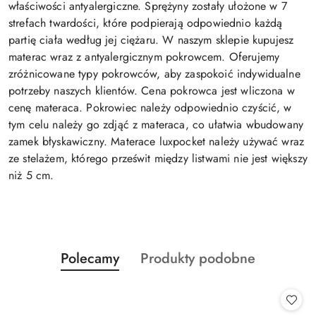
właściwości antyalergiczne. Sprężyny zostały ułożone w 7
strefach twardości, które podpierają odpowiednio każdą
partię ciała według jej ciężaru. W naszym sklepie kupujesz
materac wraz z antyalergicznym pokrowcem. Oferujemy
zróżnicowane typy pokrowców, aby zaspokoić indywidualne
potrzeby naszych klientów. Cena pokrowca jest wliczona w
cenę materaca. Pokrowiec należy odpowiednio czyścić, w
tym celu należy go zdjąć z materaca, co ułatwia wbudowany
zamek błyskawiczny. Materace luxpocket należy używać wraz
ze stelażem, którego prześwit między listwami nie jest większy
niż 5 cm.
Produkty
Produkty
Polecamy
Produkty podobne
Pomiń karuzelę produktów
o
o
statusie:
statusie: