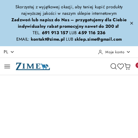
Przejdź do treści głównej
Przejdź do wyszukiwarki
Przejdź do moje konto
Przejdź do menu głównego
Przejdź do opisu produktu
Przejdź do stopki
Skorzystaj z wyjątkowej okazji, aby taniej kupić produkty
najwyższej jakości w naszym sklepie internetowym
Zadzwoń lub napisz do Nas – przygotujemy dla Ciebie
indywidualny rabat promocyjny nawet do 200 zł
TEL.
691 913 157
LUB
459 116 236
EMAIL:
kontakt@zime.pl
LUB
sklep.zime@gmail.com
PL
Moje konto