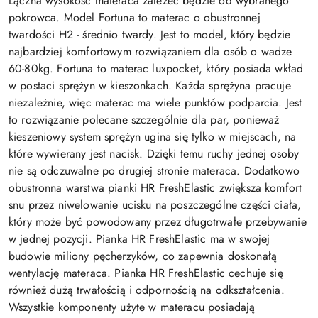
Łączna wysokość materaca zależeć będzie od wybranego
pokrowca. Model Fortuna to materac o obustronnej
twardości H2 - średnio twardy. Jest to model, który będzie
najbardziej komfortowym rozwiązaniem dla osób o wadze
60-80kg. Fortuna to materac luxpocket, który posiada wkład
w postaci sprężyn w kieszonkach. Każda sprężyna pracuje
niezależnie, więc materac ma wiele punktów podparcia. Jest
to rozwiązanie polecane szczególnie dla par, ponieważ
kieszeniowy system sprężyn ugina się tylko w miejscach, na
które wywierany jest nacisk. Dzięki temu ruchy jednej osoby
nie są odczuwalne po drugiej stronie materaca. Dodatkowo
obustronna warstwa pianki HR FreshElastic zwiększa komfort
snu przez niwelowanie ucisku na poszczególne części ciała,
który może być powodowany przez długotrwałe przebywanie
w jednej pozycji. Pianka HR FreshElastic ma w swojej
budowie miliony pęcherzyków, co zapewnia doskonałą
wentylację materaca. Pianka HR FreshElastic cechuje się
również dużą trwałością i odpornością na odkształcenia.
Wszystkie komponenty użyte w materacu posiadają