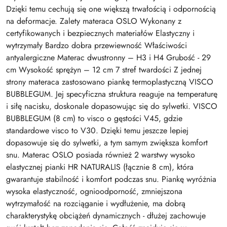
Dzięki temu cechują się one większą trwałością i odpornością
na deformacje. Zalety materaca OSLO Wykonany z
certyfikowanych i bezpiecznych materiałów Elastyczny i
wytrzymały Bardzo dobra przewiewność Właściwości
antyalergiczne Materac dwustronny – H3 i H4 Grubość - 29
cm Wysokość sprężyn – 12 cm 7 stref twardości Z jednej
strony materaca zastosowano piankę termoplastyczną VISCO
BUBBLEGUM. Jej specyficzna struktura reaguje na temperaturę
i siłę nacisku, doskonale dopasowując się do sylwetki. VISCO
BUBBLEGUM (8 cm) to visco o gęstości V45, gdzie
standardowe visco to V30. Dzięki temu jeszcze lepiej
dopasowuje się do sylwetki, a tym samym zwiększa komfort
snu. Materac OSLO posiada również 2 warstwy wysoko
elastycznej pianki HR NATURALIS (łącznie 8 cm), która
gwarantuje stabilność i komfort podczas snu. Piankę wyróżnia
wysoka elastyczność, ognioodporność, zmniejszona
wytrzymałość na rozciąganie i wydłużenie, ma dobrą
charakterystykę obciążeń dynamicznych - dłużej zachowuje