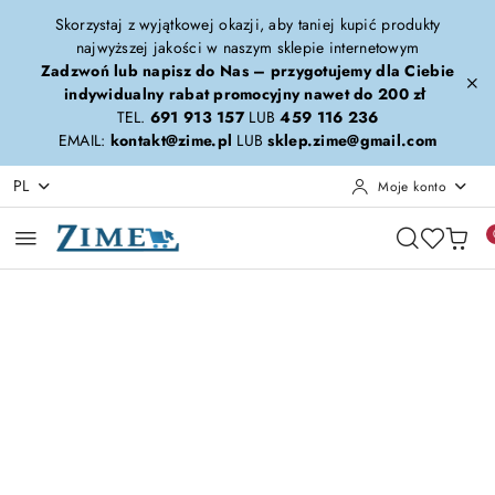
Przejdź do treści głównej
Przejdź do wyszukiwarki
Przejdź do moje konto
Przejdź do menu głównego
Przejdź do opisu produktu
Przejdź do stopki
Skorzystaj z wyjątkowej okazji, aby taniej kupić produkty
najwyższej jakości w naszym sklepie internetowym
Zadzwoń lub napisz do Nas – przygotujemy dla Ciebie
indywidualny rabat promocyjny nawet do 200 zł
TEL.
691 913 157
LUB
459 116 236
EMAIL:
kontakt@zime.pl
LUB
sklep.zime@gmail.com
PL
Moje konto