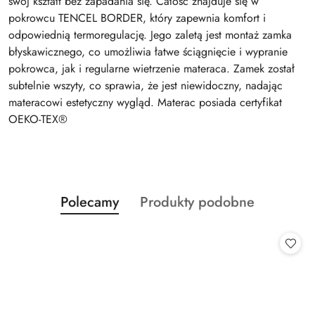
swój kształt bez zapadania się. Całość znajduje się w
pokrowcu TENCEL BORDER, który zapewnia komfort i
odpowiednią termoregulację. Jego zaletą jest montaż zamka
błyskawicznego, co umożliwia łatwe ściągnięcie i wypranie
pokrowca, jak i regularne wietrzenie materaca. Zamek został
subtelnie wszyty, co sprawia, że jest niewidoczny, nadając
materacowi estetyczny wygląd. Materac posiada certyfikat
OEKO-TEX®
Produkty
Produkty
Polecamy
Produkty podobne
Pomiń karuzelę produktów
o
o
statusie:
statusie: