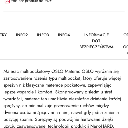
Pobierz produkt do PDF
TRY
INFO2
INFO3
INFO4
INFORMACJE
OP
DOT.
BEZPIECZEŃSTWA
O
Materac multipocketowy OSLO Materac OSLO wyróżnia się
zastosowaniem rdzenia typu multipocket, który oferuje więcej
sprężyn niż klasyczne materace pocketowe, zapewniając
lepsze wsparcie i komfort. Skonstruowany z siedmiu stref
twardości, materac ten umożliwia niezależne działanie każdej
sprężyny, co minimalizuje przenoszenie ruchów między
dwiema osobami śpiącymi na nim, nawet gdy jedna zmienia
pozycję spania. Sprężyny są podwójnie hartowane dzięki
użyciu zaawansowanej technologii produkcji NanoHARD.