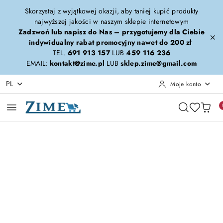
Przejdź do treści głównej
Przejdź do wyszukiwarki
Przejdź do moje konto
Przejdź do menu głównego
Przejdź do opisu produktu
Przejdź do stopki
Skorzystaj z wyjątkowej okazji, aby taniej kupić produkty
najwyższej jakości w naszym sklepie internetowym
Zadzwoń lub napisz do Nas – przygotujemy dla Ciebie
indywidualny rabat promocyjny nawet do 200 zł
TEL.
691 913 157
LUB
459 116 236
EMAIL:
kontakt@zime.pl
LUB
sklep.zime@gmail.com
PL
Moje konto