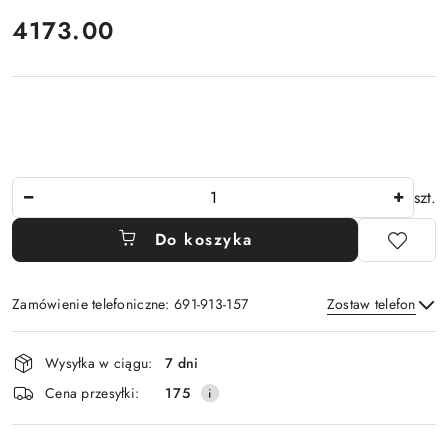
cena:
4173.00
Ilość
szt.
Do koszyka
Zamówienie telefoniczne: 691-913-157
Zostaw telefon
Dostępność
Wysyłka w ciągu:
7 dni
i
Wyślij
Cena przesyłki:
175
dostawa