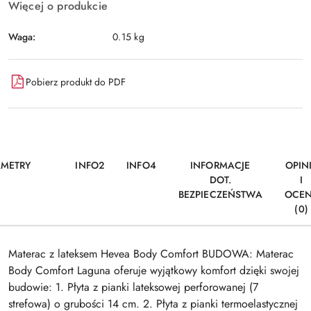
Więcej o produkcie
Waga:
0.15 kg
Pobierz produkt do PDF
AMETRY
INFO2
INFO4
INFORMACJE
OPIN
DOT.
I
BEZPIECZEŃSTWA
OCE
(0)
Materac z lateksem Hevea Body Comfort BUDOWA: Materac
Body Comfort Laguna oferuje wyjątkowy komfort dzięki swojej
budowie: 1. Płyta z pianki lateksowej perforowanej (7
strefowa) o grubości 14 cm. 2. Płyta z pianki termoelastycznej