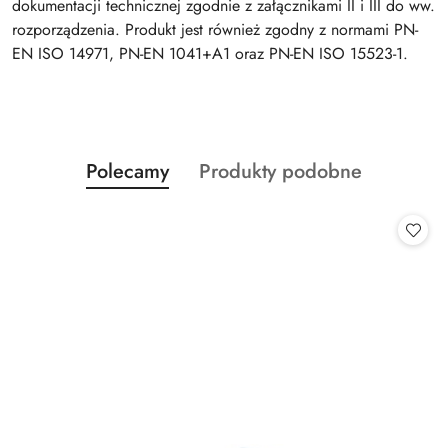
dokumentacji technicznej zgodnie z załącznikami II i III do ww.
rozporządzenia. Produkt jest również zgodny z normami PN-
EN ISO 14971, PN-EN 1041+A1 oraz PN-EN ISO 15523-1.
Produkty
Produkty
Polecamy
Produkty podobne
Pomiń karuzelę produktów
o
o
statusie:
statusie: