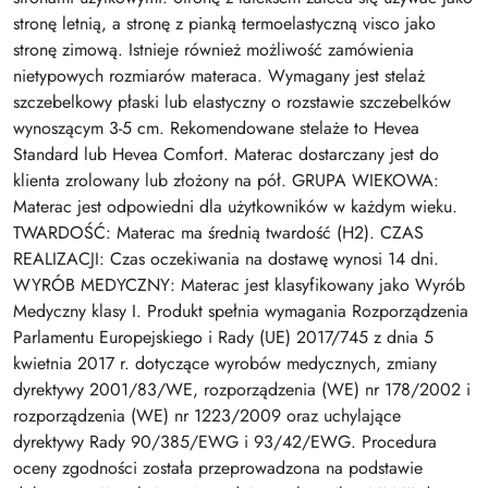
stronę letnią, a stronę z pianką termoelastyczną visco jako
stronę zimową. Istnieje również możliwość zamówienia
nietypowych rozmiarów materaca. Wymagany jest stelaż
szczebelkowy płaski lub elastyczny o rozstawie szczebelków
wynoszącym 3-5 cm. Rekomendowane stelaże to Hevea
Standard lub Hevea Comfort. Materac dostarczany jest do
klienta zrolowany lub złożony na pół. GRUPA WIEKOWA:
Materac jest odpowiedni dla użytkowników w każdym wieku.
TWARDOŚĆ: Materac ma średnią twardość (H2). CZAS
REALIZACJI: Czas oczekiwania na dostawę wynosi 14 dni.
WYRÓB MEDYCZNY: Materac jest klasyfikowany jako Wyrób
Medyczny klasy I. Produkt spełnia wymagania Rozporządzenia
Parlamentu Europejskiego i Rady (UE) 2017/745 z dnia 5
kwietnia 2017 r. dotyczące wyrobów medycznych, zmiany
dyrektywy 2001/83/WE, rozporządzenia (WE) nr 178/2002 i
rozporządzenia (WE) nr 1223/2009 oraz uchylające
dyrektywy Rady 90/385/EWG i 93/42/EWG. Procedura
oceny zgodności została przeprowadzona na podstawie