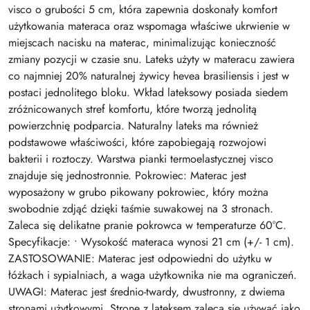
visco o grubości 5 cm, która zapewnia doskonały komfort
użytkowania materaca oraz wspomaga właściwe ukrwienie w
miejscach nacisku na materac, minimalizując konieczność
zmiany pozycji w czasie snu. Lateks użyty w materacu zawiera
co najmniej 20% naturalnej żywicy hevea brasiliensis i jest w
postaci jednolitego bloku. Wkład lateksowy posiada siedem
zróżnicowanych stref komfortu, które tworzą jednolitą
powierzchnię podparcia. Naturalny lateks ma również
podstawowe właściwości, które zapobiegają rozwojowi
bakterii i roztoczy. Warstwa pianki termoelastycznej visco
znajduje się jednostronnie. Pokrowiec: Materac jest
wyposażony w grubo pikowany pokrowiec, który można
swobodnie zdjąć dzięki taśmie suwakowej na 3 stronach.
Zaleca się delikatne pranie pokrowca w temperaturze 60°C.
Specyfikacje: • Wysokość materaca wynosi 21 cm (+/- 1 cm).
ZASTOSOWANIE: Materac jest odpowiedni do użytku w
łóżkach i sypialniach, a waga użytkownika nie ma ograniczeń.
UWAGI: Materac jest średnio-twardy, dwustronny, z dwiema
stronami użytkowymi. Stronę z lateksem zaleca się używać jako