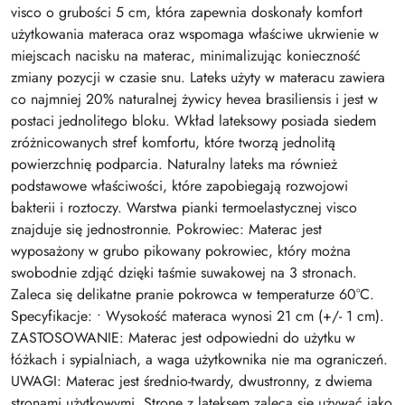
visco o grubości 5 cm, która zapewnia doskonały komfort
użytkowania materaca oraz wspomaga właściwe ukrwienie w
miejscach nacisku na materac, minimalizując konieczność
zmiany pozycji w czasie snu. Lateks użyty w materacu zawiera
co najmniej 20% naturalnej żywicy hevea brasiliensis i jest w
postaci jednolitego bloku. Wkład lateksowy posiada siedem
zróżnicowanych stref komfortu, które tworzą jednolitą
powierzchnię podparcia. Naturalny lateks ma również
podstawowe właściwości, które zapobiegają rozwojowi
bakterii i roztoczy. Warstwa pianki termoelastycznej visco
znajduje się jednostronnie. Pokrowiec: Materac jest
wyposażony w grubo pikowany pokrowiec, który można
swobodnie zdjąć dzięki taśmie suwakowej na 3 stronach.
Zaleca się delikatne pranie pokrowca w temperaturze 60°C.
Specyfikacje: • Wysokość materaca wynosi 21 cm (+/- 1 cm).
ZASTOSOWANIE: Materac jest odpowiedni do użytku w
łóżkach i sypialniach, a waga użytkownika nie ma ograniczeń.
UWAGI: Materac jest średnio-twardy, dwustronny, z dwiema
stronami użytkowymi. Stronę z lateksem zaleca się używać jako