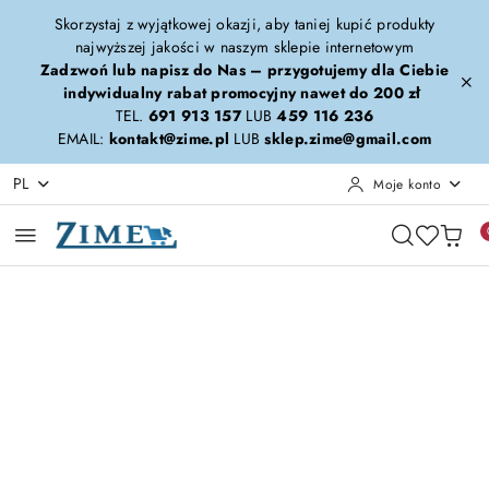
Przejdź do treści głównej
Przejdź do wyszukiwarki
Przejdź do moje konto
Przejdź do menu głównego
Przejdź do opisu produktu
Przejdź do stopki
Skorzystaj z wyjątkowej okazji, aby taniej kupić produkty
najwyższej jakości w naszym sklepie internetowym
Zadzwoń lub napisz do Nas – przygotujemy dla Ciebie
indywidualny rabat promocyjny nawet do 200 zł
TEL.
691 913 157
LUB
459 116 236
EMAIL:
kontakt@zime.pl
LUB
sklep.zime@gmail.com
PL
Moje konto