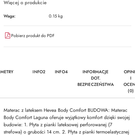
Więcej o produkcie
Waga:
0.15 kg
Pobierz produkt do PDF
AMETRY
INFO2
INFO4
INFORMACJE
OPIN
DOT.
I
BEZPIECZEŃSTWA
OCE
(0)
Materac z lateksem Hevea Body Comfort BUDOWA: Materac
Body Comfort Laguna oferuje wyjątkowy komfort dzięki swojej
budowie: 1. Płyta z pianki lateksowej perforowanej (7
strefowa) o grubości 14 cm. 2. Płyta z pianki termoelastycznej