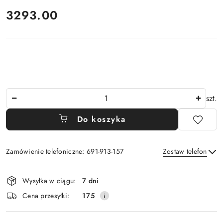
cena:
3293.00
Ilość
szt.
Do koszyka
Zamówienie telefoniczne: 691-913-157
Zostaw telefon
Dostępność
Wysyłka w ciągu:
7 dni
i
Wyślij
Cena przesyłki:
175
dostawa