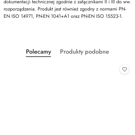
dokumentacji technicznej zgodnie z załącznikami II i III do ww.
rozporządzenia. Produkt jest również zgodny z normami PN-
EN ISO 14971, PN-EN 1041+A1 oraz PN-EN ISO 15523-1.
Produkty
Produkty
Polecamy
Produkty podobne
Pomiń karuzelę produktów
o
o
statusie:
statusie: