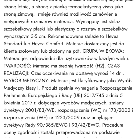
stronę letnią, a stronę z pianką termoelastyczną visco jako
stronę zimową. Istnieje również możliwość zamówienia
nietypowych rozmiarów materaca. Wymagany jest stelaż
szczebelkowy płaski lub elastyczny o rozstawie szczebelków
wynoszącym 3-5 cm. Rekomendowane stelaże to Hevea
Standard lub Hevea Comfort. Materac dostarczany jest do
klienta zrolowany lub złożony na pół. GRUPA WIEKOWA:
Materac jest odpowiedni dla użytkowników w każdym wieku.
TWARDOŚĆ: Materac ma średnią twardość (H2). CZAS
REALIZACJI: Czas oczekiwania na dostawę wynosi 14 dni.
WYRÓB MEDYCZNY: Materac jest klasyfikowany jako Wyrób
Medyczny klasy I. Produkt spełnia wymagania Rozporządzenia
Parlamentu Europejskiego i Rady (UE) 2017/745 z dnia 5
kwietnia 2017 r. dotyczące wyrobów medycznych, zmiany
dyrektywy 2001/83/WE, rozporządzenia (WE) nr 178/2002 i
rozporządzenia (WE) nr 1223/2009 oraz uchylające
dyrektywy Rady 90/385/EWG i 93/42/EWG. Procedura
oceny zgodności została przeprowadzona na podstawie