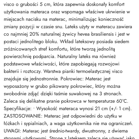
visco o grubości 5 cm, która zapewnia doskonały komfort
użytkowania materaca oraz wspomaga właściwe ukrwienie w
miejscach nacisku na materac, minimalizując konieczność
zmiany pozycji w czasie snu. Lateks użyty w materacu zawiera
co najmniej 20% naturalnej żywicy hevea brasiliensis i jest w
postaci jednolitego bloku. Wkład lateksowy posiada siedem
zróżnicowanych stref komfortu, które tworzą jednolitą
powierzchnię podparcia. Naturalny lateks ma również
podstawowe właściwości, które zapobiegają rozwojowi
bakterii i roztoczy. Warstwa pianki termoelastycznej visco
znajduje się jednostronnie. Pokrowiec: Materac jest
wyposażony w grubo pikowany pokrowiec, który można
swobodnie zdjąć dzięki taśmie suwakowej na 3 stronach.
Zaleca się delikatne pranie pokrowca w temperaturze 60°C.
Specyfikacje: • Wysokość materaca wynosi 21 cm (+/- 1 cm).
ZASTOSOWANIE: Materac jest odpowiedni do użytku w
łóżkach i sypialniach, a waga użytkownika nie ma ograniczeń.
UWAGI: Materac jest średnio-twardy, dwustronny, z dwiema
stronami użytkowymi. Stronę z lateksem zaleca się używać jako