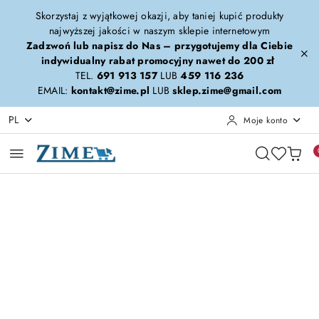
Przejdź do treści głównej
Przejdź do wyszukiwarki
Przejdź do moje konto
Przejdź do menu głównego
Przejdź do opisu produktu
Przejdź do stopki
Skorzystaj z wyjątkowej okazji, aby taniej kupić produkty
najwyższej jakości w naszym sklepie internetowym
Zadzwoń lub napisz do Nas – przygotujemy dla Ciebie
indywidualny rabat promocyjny nawet do 200 zł
TEL.
691 913 157
LUB
459 116 236
EMAIL:
kontakt@zime.pl
LUB
sklep.zime@gmail.com
PL
Moje konto