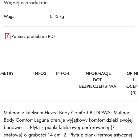
Więcej o produkcie
Waga:
0.15 kg
Pobierz produkt do PDF
AMETRY
INFO2
INFO4
INFORMACJE
OPIN
DOT.
I
BEZPIECZEŃSTWA
OCE
(0)
Materac z lateksem Hevea Body Comfort BUDOWA: Materac
Body Comfort Laguna oferuje wyjątkowy komfort dzięki swojej
budowie: 1. Płyta z pianki lateksowej perforowanej (7
strefowa) o grubości 14 cm. 2. Płyta z pianki termoelastycznej