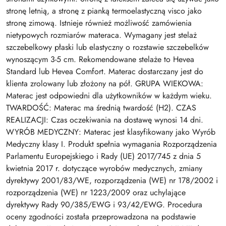
stronę letnią, a stronę z pianką termoelastyczną visco jako
stronę zimową. Istnieje również możliwość zamówienia
nietypowych rozmiarów materaca. Wymagany jest stelaż
szczebelkowy płaski lub elastyczny o rozstawie szczebelków
wynoszącym 3-5 cm. Rekomendowane stelaże to Hevea
Standard lub Hevea Comfort. Materac dostarczany jest do
klienta zrolowany lub złożony na pół. GRUPA WIEKOWA:
Materac jest odpowiedni dla użytkowników w każdym wieku.
TWARDOŚĆ: Materac ma średnią twardość (H2). CZAS
REALIZACJI: Czas oczekiwania na dostawę wynosi 14 dni.
WYRÓB MEDYCZNY: Materac jest klasyfikowany jako Wyrób
Medyczny klasy I. Produkt spełnia wymagania Rozporządzenia
Parlamentu Europejskiego i Rady (UE) 2017/745 z dnia 5
kwietnia 2017 r. dotyczące wyrobów medycznych, zmiany
dyrektywy 2001/83/WE, rozporządzenia (WE) nr 178/2002 i
rozporządzenia (WE) nr 1223/2009 oraz uchylające
dyrektywy Rady 90/385/EWG i 93/42/EWG. Procedura
oceny zgodności została przeprowadzona na podstawie