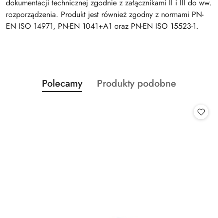
dokumentacji technicznej zgodnie z załącznikami II i III do ww.
rozporządzenia. Produkt jest również zgodny z normami PN-
EN ISO 14971, PN-EN 1041+A1 oraz PN-EN ISO 15523-1.
Produkty
Produkty
Polecamy
Produkty podobne
Pomiń karuzelę produktów
o
o
statusie:
statusie: