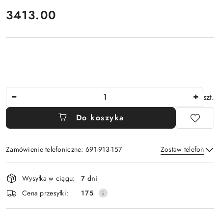
cena:
3413.00
Ilość
szt.
Do koszyka
Zamówienie telefoniczne: 691-913-157
Zostaw telefon
Dostępność
Wysyłka w ciągu:
7 dni
i
Wyślij
Cena przesyłki:
175
dostawa