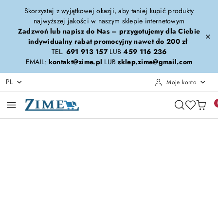
Przejdź do treści głównej
Przejdź do wyszukiwarki
Przejdź do moje konto
Przejdź do menu głównego
Przejdź do opisu produktu
Przejdź do stopki
Skorzystaj z wyjątkowej okazji, aby taniej kupić produkty
najwyższej jakości w naszym sklepie internetowym
Zadzwoń lub napisz do Nas – przygotujemy dla Ciebie
indywidualny rabat promocyjny nawet do 200 zł
TEL.
691 913 157
LUB
459 116 236
EMAIL:
kontakt@zime.pl
LUB
sklep.zime@gmail.com
PL
Moje konto