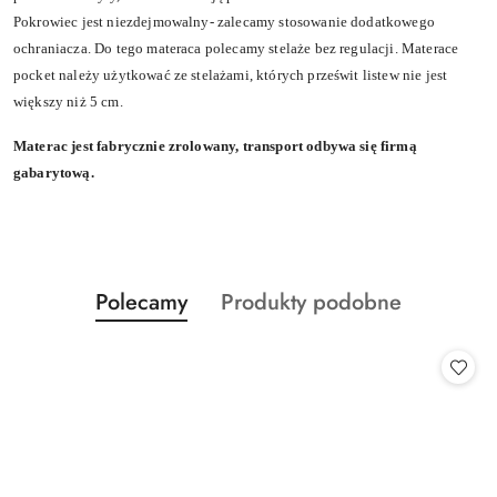
Pokrowiec jest niezdejmowalny- zalecamy stosowanie dodatkowego
ochraniacza. Do tego materaca polecamy stelaże bez regulacji. Materace
pocket należy użytkować ze stelażami, których prześwit listew nie jest
większy niż 5 cm.
Materac jest fabrycznie zrolowany, transport odbywa się firmą
gabarytową.
Produkty
Produkty
Polecamy
Produkty podobne
Pomiń karuzelę produktów
o
o
statusie:
statusie: