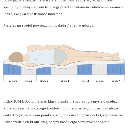
pozycję). Krawędzie materaca Premium również zostały wzmocnione
specjalną pianką – chroni to brzegi przed zapadaniem i ułatwia wstawanie z
łóżka, zwiększając trwałość materaca.
Materac na swojej powierzchni posiada 7 stref twardości.
PREMIUM LUX to materac klasy premium, stworzony z myślą o osobach,
które szukają najwyższego komfortu i dopracowanego podparcia całego
ciała. Dzięki warstwom pianki visco, lateksu i sprężyn pocket, zapewnia on
jednocześnie efekt otulenia, sprężystość i ergonomiczne podparcie.