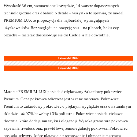
Wysokość 36 cm, wzmocnione krawędzie, 14 warstw dopasowanych
technologicznie oraz dbałość o detale – wszystko to sprawia, że model
PREMIUM LUX to propozycja dla najbardziej wymagających
użytkowników. Bez względu na pozycję snu – na plecach, boku czy
brzuchu – materac dostosowuje się do Ciebie, a nie odwrotnie.
Materac PREMIUM LUX posiada dedykowany żakardowy pokrowiec
Premium. Cena pokrowca wliczona jest w cenę materaca. Pokrowiec
Premium to żakardowy pokrowiec o pięknym wyglądzie oraz o naturalnym
składzie - aż 97% bawełny i 3% poliestru. Pokrowiec posiada ciekawe
tłocznia, które dodają mu szyku i elegancji. Wysoka gramatura pokrowca
zapewnia trwałość oraz prawidłową termoregulację pokrowca. Pokrowiec
posiada uchwyty, które ułatawiają przenoszenie i obracanie materaca.