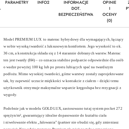
PARAMETRY
INFO2
INFORMACJE
OPINIE
DOT.
I
P
BEZPIECZEŃSTWA
OCENY
(0)
Model PREMIUM LUX to materac hybrydowy dla wymagających, łączący
w sobie wysoką twardość z luksusowym komfortem. Jego wysokość to ok.
36 cm, a konstrukcja składa się z 14 starannie dobranych warstw. Materac
ten jest twardy (H4) – co oznacza stabilne podparcie odpowiednie dla osób
o wadze powyżej 100 kg lub po prostu lubiących spać na twardszym
podłożu. Mimo wysokiej twardości, górne warstwy zostały zaprojektowane
tak, by zapewnić uczucie miękkości w kontakcie z ciałem – dzięki temu
użytkownik otrzymuje maksymalne wsparcie kręgosłupa bez rezygnacji z
wygody.
Podobnie jak w modelu GOLD LUX, zastosowano tutaj system pocket 272
sprężyn/m², gwarantujący idealne dopasowanie do kształtu ciała
i niwelowanie efektu „falowania” (partner nie obudzi się, gdy zmieniasz