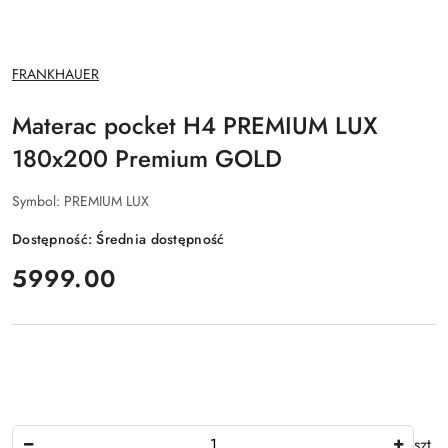
NAZWA
FRANKHAUER
PRODUCENTA:
Materac pocket H4 PREMIUM LUX
180x200 Premium GOLD
Symbol:
PREMIUM LUX
Dostępność:
Średnia dostępność
cena:
5999.00
Ilość
szt.