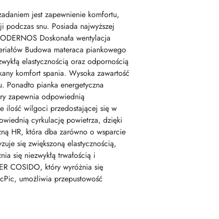
adaniem jest zapewnienie komfortu,
ji podczas snu. Posiada najwyższej
ki MODERNOS Doskonała wentylacja
ateriałów Budowa materaca piankowego
kłą elastycznością oraz odpornością
ykany komfort spania. Wysoka zawartość
ku. Ponadto pianka energetyczna
tóry zapewnia odpowiednią
 ilość wilgoci przedostającej się w
wiednią cyrkulację powietrza, dzięki
zną HR, która dba zarówno o wsparcie
uje się zwiększoną elastycznością,
ia się niezwykłą trwałością i
R COSIDO, który wyróżnia się
nicPic, umożliwia przepustowość