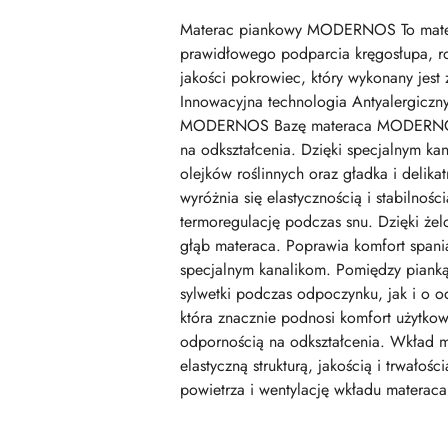
Materac piankowy MODERNOS To materac 
prawidłowego podparcia kręgosłupa, roz
jakości pokrowiec, który wykonany jes
Innowacyjna technologia Antyalergiczn
MODERNOS Bazę materaca MODERNOS sta
na odkształcenia. Dzięki specjalnym ka
olejków roślinnych oraz gładka i delik
wyróżnia się elastycznością i stabilno
termoregulację podczas snu. Dzięki żel
głąb materaca. Poprawia komfort spania
specjalnym kanalikom. Pomiędzy piank
sylwetki podczas odpoczynku, jak i o o
która znacznie podnosi komfort użytkowa
odpornością na odkształcenia. Wkła
elastyczną strukturą, jakością i trwało
powietrza i wentylację wkładu materaca