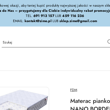
tkowej okazji, aby taniej kupić produkty najwyższej jakości w naszym sk
z do Nas – przygotujemy dla Ciebie indywidualny rabat promocyj
TEL.
691 913 157
LUB
459 116 236
EMAIL:
kontakt@zime.pl
LUB
sklep.zime@gmail.com
NAZWA
FDM
PRODUCENTA:
Materac pian
NANO BORDE