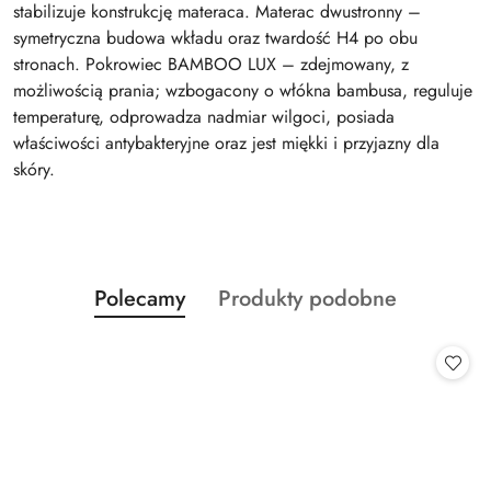
stabilizuje konstrukcję materaca. Materac dwustronny –
symetryczna budowa wkładu oraz twardość H4 po obu
stronach. Pokrowiec BAMBOO LUX – zdejmowany, z
możliwością prania; wzbogacony o włókna bambusa, reguluje
temperaturę, odprowadza nadmiar wilgoci, posiada
właściwości antybakteryjne oraz jest miękki i przyjazny dla
skóry.
Produkty
Produkty
Polecamy
Produkty podobne
Pomiń karuzelę produktów
o
o
statusie:
statusie: