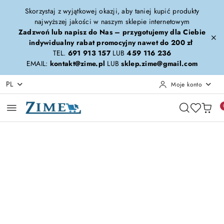
Przejdź do treści głównej
Przejdź do wyszukiwarki
Przejdź do moje konto
Przejdź do menu głównego
Przejdź do opisu produktu
Przejdź do stopki
Skorzystaj z wyjątkowej okazji, aby taniej kupić produkty
najwyższej jakości w naszym sklepie internetowym
Zadzwoń lub napisz do Nas – przygotujemy dla Ciebie
indywidualny rabat promocyjny nawet do 200 zł
TEL.
691 913 157
LUB
459 116 236
EMAIL:
kontakt@zime.pl
LUB
sklep.zime@gmail.com
PL
Moje konto