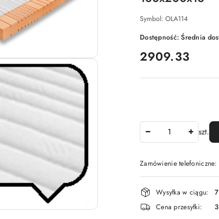
Symbol:
OLA114
Dostępność:
Średnia do
cena:
2909.33
Ilość
szt.
Zamówienie telefoniczne:
Dostępność
Wysyłka w ciągu:
7
i
Cena przesyłki:
dostawa