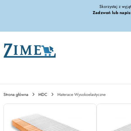
Przejdź do treści głównej
Przejdź do wyszukiwarki
Przejdź do moje konto
Przejdź do menu głównego
Przejdź do opisu produktu
Przejdź do stopki
Skorzystaj z wyją
Zadzwoń lub napis
Strona główna
MDC
Materace Wysokoelastyczne