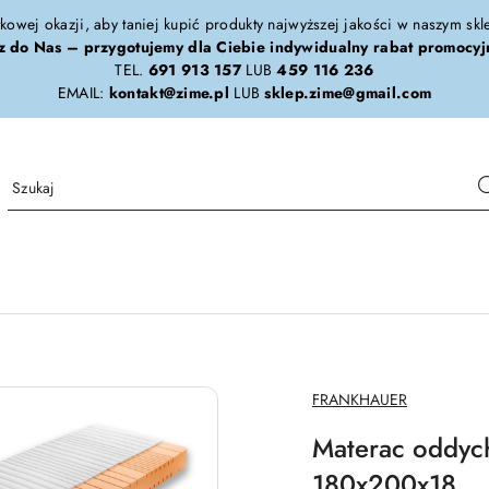
tkowej okazji, aby taniej kupić produkty najwyższej jakości w naszym sk
z do Nas – przygotujemy dla Ciebie indywidualny rabat promocyj
TEL.
691 913 157
LUB
459 116 236
EMAIL:
kontakt@zime.pl
LUB
sklep.zime@gmail.com
NAZWA
FRANKHAUER
PRODUCENTA:
Materac oddyc
180x200x18