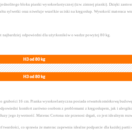
ednolitego bloku pianki wysokoelastycznej (tzw. zimnej pianki). Dzięki zastoso
ałtu sylwetki oraz niweluje wszelkie uciski na kręgosłup. Wysokość materaca wr
st najbardziej odpowiedni dla użytkoników o wadze powyżej 80 kg.
 o grubości 16 cm. Pianka wysokoelastyczna posiada otwartokomórkową budowę, 
dpowiedni komfort zarówno osobom z problemami z kręgosłupem, jak i alergikom
dłuzy jego żywotność. Materac Cortona nie przenosi drgań, co jest idealnym rozw
f twardości, co sprawia że materac zapewnia idealne podparcie dla każdej partii 