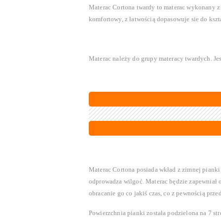
Materac Cortona twardy to materac wykonany z j
komfortowy, z łatwością dopasowuje sie do kszt
Materac należy do grupy materacy twardych. Je
Materac Cortona posiada wkład z zimnej pianki
odprowadza wilgoć. Materac będzie zapewniał o
obracanie go co jakiś czas, co z pewnością prze
Powierzchnia pianki została podzielona na 7 stre