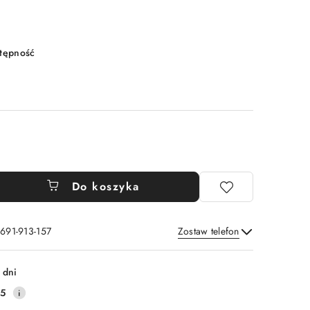
stępność
Do koszyka
 691-913-157
Zostaw telefon
Wyślij
 dni
35