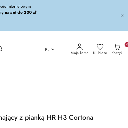
lepie internetowym
ny nawet do 200 zł
PL
Moje konto
Ulubione
Koszyk
hający z pianką HR H3 Cortona