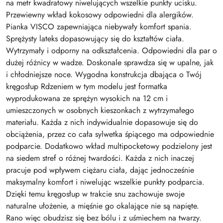
na metr kwadratowy niwelujących wszelkie punkty ucisku.
Przewiewny wkład kokosowy odpowiedni dla alergików.
Pianka VISCO zapewniająca niebywały komfort spania.
Sprężysty lateks dopasowujący się do kształtów ciała.
Wytrzymały i odporny na odkształcenia. Odpowiedni dla par o
dużej różnicy w wadze. Doskonale sprawdza się w upalne, jak
i chłodniejsze noce. Wygodna konstrukcja dbająca o Twój
kręgosłup Rdzeniem w tym modelu jest formatka
wyprodukowana ze sprężyn wysokich na 12 cm i
umieszczonych w osobnych kieszonkach z wytrzymałego
materiału. Każda z nich indywidualnie dopasowuje się do
obciążenia, przez co cała sylwetka śpiącego ma odpowiednie
podparcie. Dodatkowo wkład multipocketowy podzielony jest
na siedem stref o różnej twardości. Każda z nich inaczej
pracuje pod wpływem ciężaru ciała, dając jednocześnie
maksymalny komfort i niwelując wszelkie punkty podparcia.
Dzięki temu kręgosłup w trakcie snu zachowuje swoje
naturalne ułożenie, a mięśnie go okalające nie są napięte.
Rano więc obudzisz się bez bólu i z uśmiechem na twarzy.