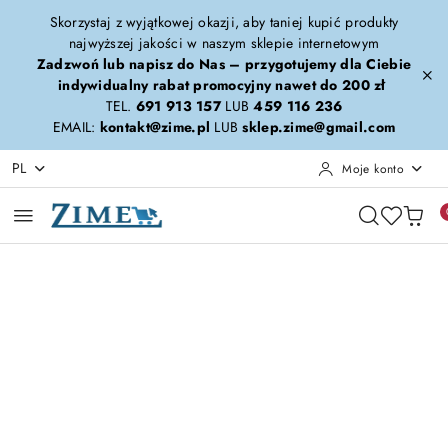
Przejdź do treści głównej
Przejdź do wyszukiwarki
Przejdź do moje konto
Przejdź do menu głównego
Przejdź do opisu produktu
Przejdź do stopki
Skorzystaj z wyjątkowej okazji, aby taniej kupić produkty
najwyższej jakości w naszym sklepie internetowym
Zadzwoń lub napisz do Nas – przygotujemy dla Ciebie
indywidualny rabat promocyjny nawet do 200 zł
TEL.
691 913 157
LUB
459 116 236
EMAIL:
kontakt@zime.pl
LUB
sklep.zime@gmail.com
PL
Moje konto