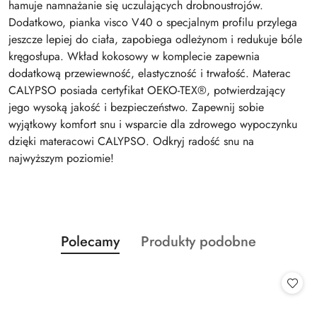
hamuje namnażanie się uczulających drobnoustrojów.
Dodatkowo, pianka visco V40 o specjalnym profilu przylega
jeszcze lepiej do ciała, zapobiega odleżynom i redukuje bóle
kręgosłupa. Wkład kokosowy w komplecie zapewnia
dodatkową przewiewność, elastyczność i trwałość. Materac
CALYPSO posiada certyfikat OEKO-TEX®, potwierdzający
jego wysoką jakość i bezpieczeństwo. Zapewnij sobie
wyjątkowy komfort snu i wsparcie dla zdrowego wypoczynku
dzięki materacowi CALYPSO. Odkryj radość snu na
najwyższym poziomie!
Produkty
Produkty
Polecamy
Produkty podobne
Pomiń karuzelę produktów
o
o
statusie:
statusie: