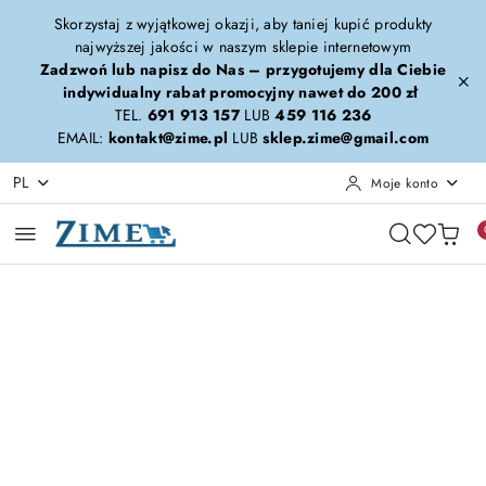
Przejdź do treści głównej
Przejdź do wyszukiwarki
Przejdź do moje konto
Przejdź do menu głównego
Przejdź do opisu produktu
Przejdź do stopki
Skorzystaj z wyjątkowej okazji, aby taniej kupić produkty
najwyższej jakości w naszym sklepie internetowym
Zadzwoń lub napisz do Nas – przygotujemy dla Ciebie
indywidualny rabat promocyjny nawet do 200 zł
TEL.
691 913 157
LUB
459 116 236
EMAIL:
kontakt@zime.pl
LUB
sklep.zime@gmail.com
PL
Moje konto