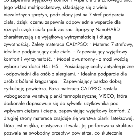
Jego wkład multipocketowy, składający się z wielu
niezależnych sprężyn, podzielony jest na 7 stref podparcia
ciała, dzięki czemu zapewnia odpowiednie wsparcie dla
różnych części ciała podczas snu. Sprężyny NanoHARD
charakteryzują się wyjątkową wytrzymałością i długą
żywotnością. Zalety materaca CALYPSO: • Materac 7 strefowy,
idealnie podpierający całe ciało. • Zapewniający wyjątkowy
komfort i wytrzymałość. • Model dwustronny - z możliwością
wyboru twardości H4 i H5. • Posiadający cechy antyalergiczne
- odpowiedni dla osób z alergiami. • Idealne podparcie dla
osób z bólami kręgosłupa. • Zapewniający bardzo dobrą
cyrkulację powietrza. Baza materaca CALYPSO została
wzbogacona warstwą pianki termoplastycznej VISCO, która
doskonale dopasowuje się do sylwetki użytkownika pod
wpływem ciężaru i ciepła, zapewniając wyjątkowy komfort. Z
drugiej strony materaca znajduje się warstwa pianki lateksowej,
która jest miękka, elastyczna i trwała. Jej perforowana struktura
pozwala na swobodny przepływ powietrza, co skutecznie