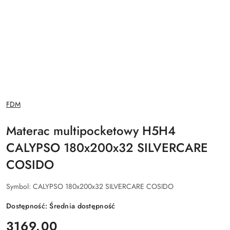
NAZWA
FDM
PRODUCENTA:
Materac multipocketowy H5H4
CALYPSO 180x200x32 SILVERCARE
COSIDO
Symbol:
CALYPSO 180x200x32 SILVERCARE COSIDO
Dostępność:
Średnia dostępność
cena:
3169.00