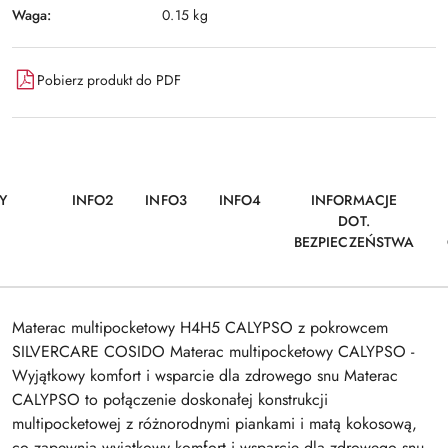
Waga:
0.15 kg
Pobierz produkt do PDF
Y
INFO2
INFO3
INFO4
INFORMACJE
DOT.
BEZPIECZEŃSTWA
Materac multipocketowy H4H5 CALYPSO z pokrowcem
SILVERCARE COSIDO Materac multipocketowy CALYPSO -
Wyjątkowy komfort i wsparcie dla zdrowego snu Materac
CALYPSO to połączenie doskonałej konstrukcji
multipocketowej z różnorodnymi piankami i matą kokosową,
co zapewnia wyjątkowy komfort i wsparcie dla zdrowego snu.