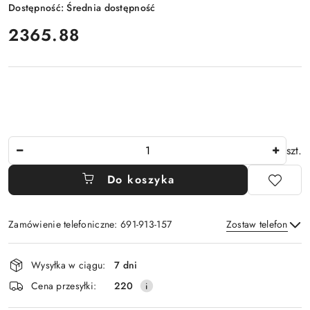
Dostępność:
Średnia dostępność
cena:
2365.88
Ilość
szt.
Do koszyka
Zamówienie telefoniczne: 691-913-157
Zostaw telefon
Dostępność
Wysyłka w ciągu:
7 dni
i
Wyślij
Cena przesyłki:
220
dostawa