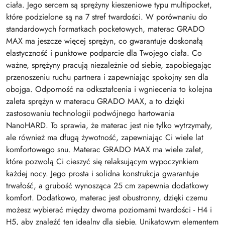
ciała. Jego sercem są sprężyny kieszeniowe typu multipocket,
które podzielone są na 7 stref twardości. W porównaniu do
standardowych formatkach pocketowych, materac GRADO
MAX ma jeszcze więcej sprężyn, co gwarantuje doskonałą
elastyczność i punktowe podparcie dla Twojego ciała. Co
ważne, sprężyny pracują niezależnie od siebie, zapobiegając
przenoszeniu ruchu partnera i zapewniając spokojny sen dla
obojga. Odporność na odkształcenia i wgniecenia to kolejna
zaleta sprężyn w materacu GRADO MAX, a to dzięki
zastosowaniu technologii podwójnego hartowania
NanoHARD. To sprawia, że materac jest nie tylko wytrzymały,
ale również ma długą żywotność, zapewniając Ci wiele lat
komfortowego snu. Materac GRADO MAX ma wiele zalet,
które pozwolą Ci cieszyć się relaksującym wypoczynkiem
każdej nocy. Jego prosta i solidna konstrukcja gwarantuje
trwałość, a grubość wynosząca 25 cm zapewnia dodatkowy
komfort. Dodatkowo, materac jest obustronny, dzięki czemu
możesz wybierać między dwoma poziomami twardości - H4 i
H5, aby znaleźć ten idealny dla siebie. Unikatowym elementem