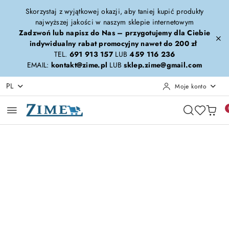
Przejdź do treści głównej
Przejdź do wyszukiwarki
Przejdź do moje konto
Przejdź do menu głównego
Przejdź do opisu produktu
Przejdź do stopki
Skorzystaj z wyjątkowej okazji, aby taniej kupić produkty
najwyższej jakości w naszym sklepie internetowym
Zadzwoń lub napisz do Nas – przygotujemy dla Ciebie
indywidualny rabat promocyjny nawet do 200 zł
TEL.
691 913 157
LUB
459 116 236
EMAIL:
kontakt@zime.pl
LUB
sklep.zime@gmail.com
PL
Moje konto