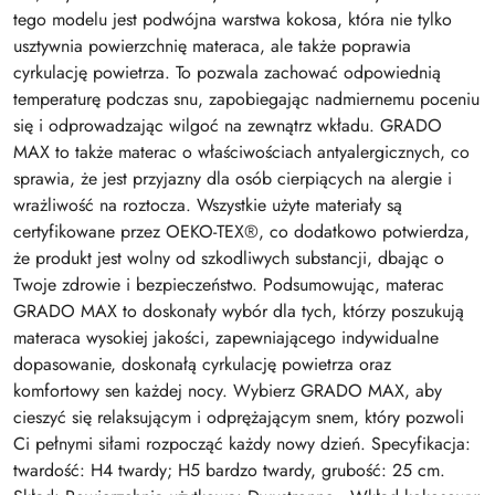
tego modelu jest podwójna warstwa kokosa, która nie tylko
usztywnia powierzchnię materaca, ale także poprawia
cyrkulację powietrza. To pozwala zachować odpowiednią
temperaturę podczas snu, zapobiegając nadmiernemu poceniu
się i odprowadzając wilgoć na zewnątrz wkładu. GRADO
MAX to także materac o właściwościach antyalergicznych, co
sprawia, że jest przyjazny dla osób cierpiących na alergie i
wrażliwość na roztocza. Wszystkie użyte materiały są
certyfikowane przez OEKO-TEX®, co dodatkowo potwierdza,
że produkt jest wolny od szkodliwych substancji, dbając o
Twoje zdrowie i bezpieczeństwo. Podsumowując, materac
GRADO MAX to doskonały wybór dla tych, którzy poszukują
materaca wysokiej jakości, zapewniającego indywidualne
dopasowanie, doskonałą cyrkulację powietrza oraz
komfortowy sen każdej nocy. Wybierz GRADO MAX, aby
cieszyć się relaksującym i odprężającym snem, który pozwoli
Ci pełnymi siłami rozpocząć każdy nowy dzień. Specyfikacja:
twardość: H4 twardy; H5 bardzo twardy, grubość: 25 cm.