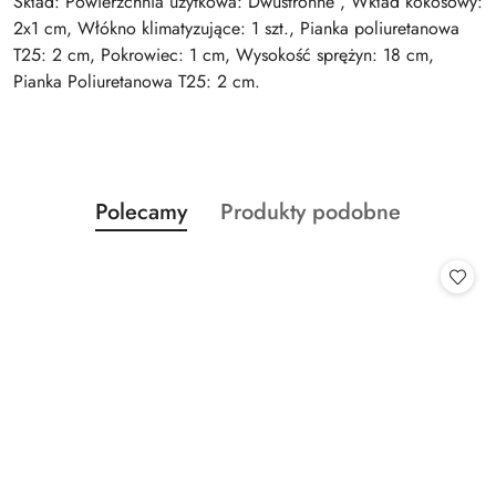
Skład: Powierzchnia użytkowa: Dwustronne , Wkład kokosowy:
2x1 cm, Włókno klimatyzujące: 1 szt., Pianka poliuretanowa
T25: 2 cm, Pokrowiec: 1 cm, Wysokość sprężyn: 18 cm,
Pianka Poliuretanowa T25: 2 cm.
Produkty
Produkty
Polecamy
Produkty podobne
Pomiń karuzelę produktów
o
o
statusie:
statusie: